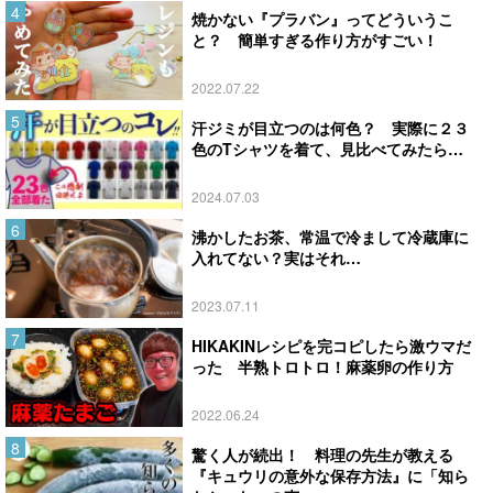
焼かない『プラバン』ってどういうこ
と？ 簡単すぎる作り方がすごい！
2022.07.22
汗ジミが目立つのは何色？ 実際に２３
色のTシャツを着て、見比べてみたら…
2024.07.03
沸かしたお茶、常温で冷まして冷蔵庫に
入れてない？実はそれ…
2023.07.11
HIKAKINレシピを完コピしたら激ウマだ
った 半熟トロトロ！麻薬卵の作り方
2022.06.24
驚く人が続出！ 料理の先生が教える
『キュウリの意外な保存方法』に「知ら