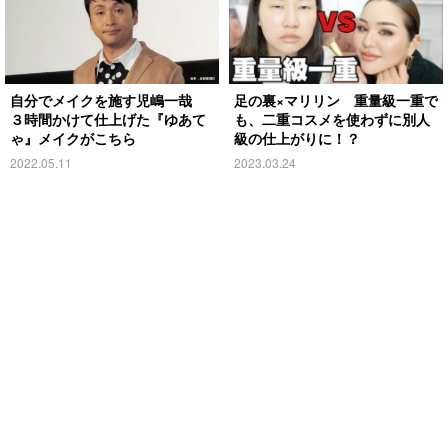
自分でメイクを施す児嶋一哉
足の裏×マリリン 重量級一重で
３時間かけて仕上げた『ゆあて
も、二重コスメを使わずに別人
ゃ』メイクがこちら
級の仕上がりに！？
2022.05.11
2023.03.24