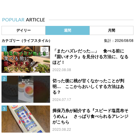
POPULAR
ARTICLE
デイリー
週間
月間
カテゴリー（ライフスタイル）
集計：2026/08/08
「またハズレだった…」 食べる前に
『固いオクラ』を見分ける方法に、なる
ほど！
2022.08.08
切った後に桃が甘くなかったことが判
明… ここからおいしくする方法はあ
る？
2024.07.17
揖保乃糸が紹介する『スピード塩昆布そ
うめん』 さっぱり食べられるアレンジ
がこちら
2023.08.22