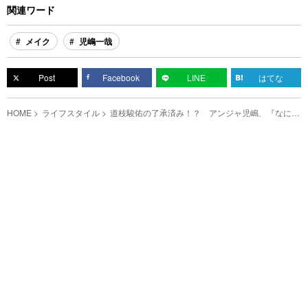
関連ワード
メイク
児嶋一哉
Post
Facebook
LINE
はてな
HOME
ライフスタイル
道枝駿佑の了承済み！？ アンジャ児嶋、『なにわ
男子』風メイクに挑戦した結果がこちら