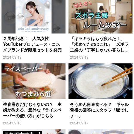
２周年記念！ 人気女性
「キラキラはもう疲れた！」
YouTuberプロデュース・コス
「求めてたのはこれ」 ズボラ
メブランドが限定セットを発売
主婦の『丁寧じゃない暮らし』
がこちら
2024.09.19
2024.09.19
生春巻きだけじゃないの？ 主
そうめん何束食べる？ ギャル
婦が教える、意外な『ライスペ
曽根の回答にスタッフ「嘘でし
ーパーの使い方』がこちら
ょ…」
2024.09.18
2024.09.17