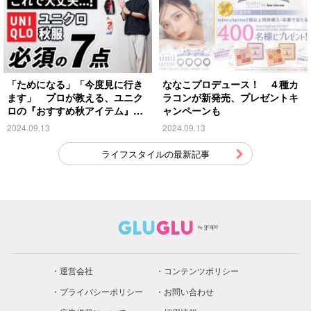
「ためになる」「今度見に行き
ななこプロデュース！ ４種カ
ます」 プロが教える、ユニク
ラコンが新発売、プレゼントキ
ロの『おすすめ秋アイテム』が
ャンペーンも
こちら
2024.09.13
2024.09.13
ライフスタイルの最新記事
運営会社
コンテンツポリシー
プライバシーポリシー
お問い合わせ