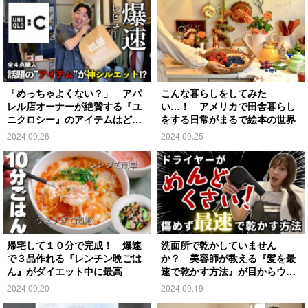
「めっちゃよくない？」 アパ
こんな暮らしをしてみた
レル店オーナーが絶賛する『ユ
い…！ アメリカで田舎暮らし
ニクロシー』のアイテムはど
をする日常がまるで絵本の世界
れ？
2024.09.26
2024.09.25
帰宅して１０分で完成！ 爆速
洗面所で乾かしていません
で３品作れる『レンチン晩ごは
か？ 美容師が教える『髪を最
ん』がダイエット中に最高
速で乾かす方法』が目からウロ
コ
2024.09.20
2024.09.19