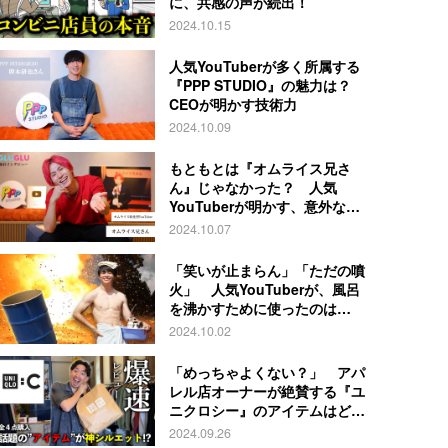
に、共感の声が続出！
2024.10.15
人気YouTuberが多く所属する
『PPP STUDIO』の魅力は？
CEOが明かす技術力
2024.10.09
もともとは『オムライス兄さ
ん』じゃなかった？ 人気
YouTuberが明かす、意外な過
去とは
2024.10.07
「笑いが止まらん」「ただの噴
火」 人気YouTuberが、風呂
を沸かすために使ったのは…
2024.10.02
「めっちゃよくない？」 アパ
レル店オーナーが絶賛する『ユ
ニクロシー』のアイテムはど
れ？
2024.09.26