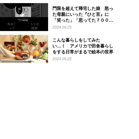
門限を超えて帰宅した娘 怒っ
た母親にいった『ひと言』に
「笑った」「思ってた７００倍
特殊」
2024.09.25
こんな暮らしをしてみた
い…！ アメリカで田舎暮らし
をする日常がまるで絵本の世界
2024.09.25