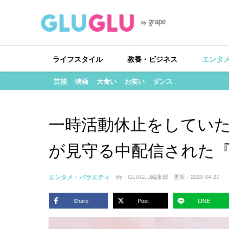
ライフスタイル
教養・ビジネス
エンタ
芸能
映画
大食い
お笑い
ダンス
一時活動休止をしていたH
が見守る中配信された
エンタメ・バラエティ
By - GLUGLU編集部
更新：
2023-04-27
Share
Post
LINE