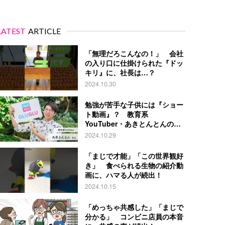
LATEST
ARTICLE
「無理だろこんなの！」 会社
の入り口に仕掛けられた『ドッ
キリ』に、社長は…？
2024.10.30
勉強が苦手な子供には『ショー
ト動画』？ 教育系
YouTuber・あきとんとんの戦
略とは
2024.10.29
「まじで才能」「この世界観好
き」 食べられる生物の紹介動
画に、ハマる人が続出！
2024.10.15
「めっちゃ共感した」「まじで
分かる」 コンビニ店員の本音