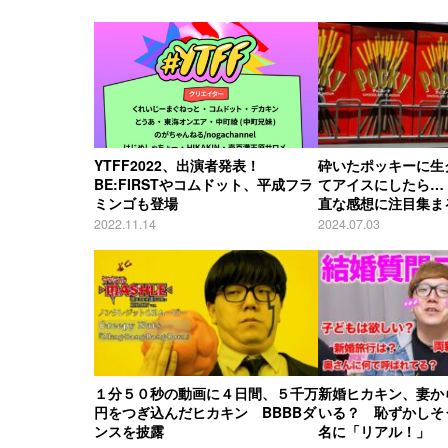
YTFF2022、出演者発表！
砕いたポッキーに生
BE:FIRSTやコムドット、平成フラ
てアイスにしたら…
ミンゴも登場
直な感想に注目集ま
2022.11.14
2024.07.03
１分５０秒の動画に４日間、５千万
新婚ヒカキン、妻か
円をつぎ込んだヒカキン BBBBダ
いる？ 恥ずかしそ
ンスを披露
名に「リアル！」