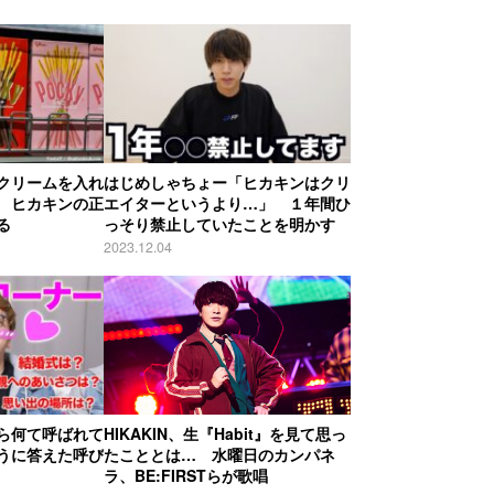
クリームを入れ
はじめしゃちょー「ヒカキンはクリ
 ヒカキンの正
エイターというより…」 １年間ひ
る
っそり禁止していたことを明かす
2023.12.04
ら何て呼ばれて
HIKAKIN、生『Habit』を見て思っ
うに答えた呼び
たこととは… 水曜日のカンパネ
ラ、BE:FIRSTらが歌唱