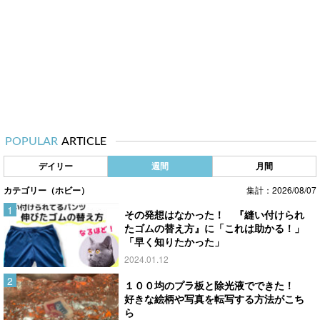
POPULAR
ARTICLE
デイリー
週間
月間
カテゴリー（ホビー）
集計：2026/08/07
その発想はなかった！ 『縫い付けられ
たゴムの替え方』に「これは助かる！」
「早く知りたかった」
2024.01.12
１００均のプラ板と除光液でできた！
好きな絵柄や写真を転写する方法がこち
ら