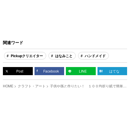
関連ワード
Pickupクリエイター
はなみこと
ハンドメイド
Post
Facebook
LINE
はてな
HOME
クラフト・アート
子供や孫と作りたい！ １００均折り紙で簡単に
作れる『風鈴』が涼しげで素敵