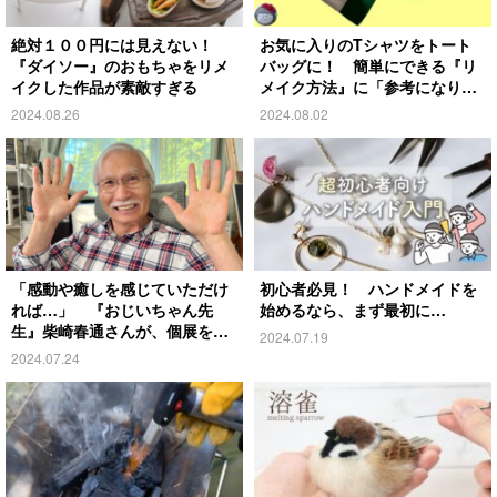
絶対１００円には見えない！
お気に入りのTシャツをトート
『ダイソー』のおもちゃをリメ
バッグに！ 簡単にできる『リ
イクした作品が素敵すぎる
メイク方法』に「参考になりま
す」
2024.08.26
2024.08.02
「感動や癒しを感じていただけ
初心者必見！ ハンドメイドを
れば…」 『おじいちゃん先
始めるなら、まず最初に…
生』柴崎春通さんが、個展を開
2024.07.19
催！
2024.07.24