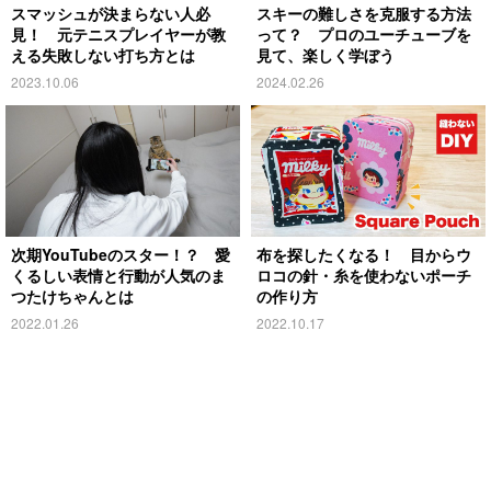
スマッシュが決まらない人必
スキーの難しさを克服する方法
見！ 元テニスプレイヤーが教
って？ プロのユーチューブを
える失敗しない打ち方とは
見て、楽しく学ぼう
2023.10.06
2024.02.26
次期YouTubeのスター！？ 愛
布を探したくなる！ 目からウ
くるしい表情と行動が人気のま
ロコの針・糸を使わないポーチ
つたけちゃんとは
の作り方
2022.01.26
2022.10.17