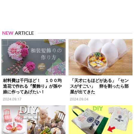
NEW
ARTICLE
材料費は千円ほど！ １００均
「天才にもほどがある」「セン
造花で作れる『髪飾り』が孫や
スがすごい」 卵を割ったら部
娘に作ってあげたい！
屋が出てきた
2024.09.17
2024.09.04