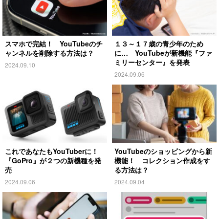
スマホで完結！ YouTubeのチ
１３～１７歳の青少年のため
ャンネルを削除する方法は？
に… YouTubeが新機能『ファ
ミリーセンター』を発表
2024.09.10
2024.09.06
これであなたもYouTuberに！
YouTubeのショッピングから新
『GoPro』が２つの新機種を発
機能！ コレクション作成をす
売
る方法は？
2024.09.06
2024.09.04