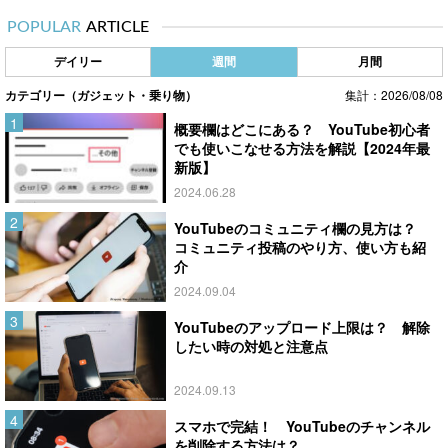
POPULAR
ARTICLE
デイリー
週間
月間
カテゴリー（ガジェット・乗り物）
集計：2026/08/08
概要欄はどこにある？ YouTube初心者
でも使いこなせる方法を解説【2024年最
新版】
2024.06.28
YouTubeのコミュニティ欄の見方は？
コミュニティ投稿のやり方、使い方も紹
介
2024.09.04
YouTubeのアップロード上限は？ 解除
したい時の対処と注意点
2024.09.13
スマホで完結！ YouTubeのチャンネル
を削除する方法は？