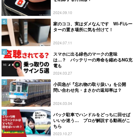
2024.09.10
家のココ、実はダメなんです Wi-Fiルー
ターの置き場所に気を付けて！
2024.07.11
スマホに出る緑色のマークの意味
は…？ バッテリーの寿命を縮めるNG充
電も
2024.03.27
小田急が『忘れ物の取り扱い』を公開
問い合わせ先・まさかの返却率は？
2024.03.04
バック駐車でハンドルをどっちに回せば
いいか迷う… プロが解説する動画がこ
ちら
2023.10.27