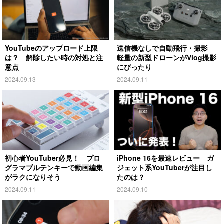
YouTubeのアップロード上限
送信機なしで自動飛行・撮影
は？ 解除したい時の対処と注
軽量の新型ドローンがVlog撮影
意点
にぴったり
2024.09.13
2024.09.11
初心者YouTuber必見！ プロ
iPhone 16を最速レビュー ガ
グラマブルテンキーで動画編集
ジェット系YouTuberが注目し
がラクになりそう
たのは？
2024.09.11
2024.09.10