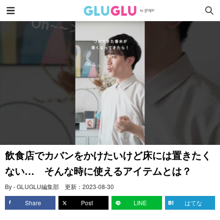
飲食店でカバンをかけたいけど床には置きたく
ない… そんな時に使えるアイテムとは？
By - GLUGLU編集部
更新：
2023-08-30
Share
Post
LINE
はてな