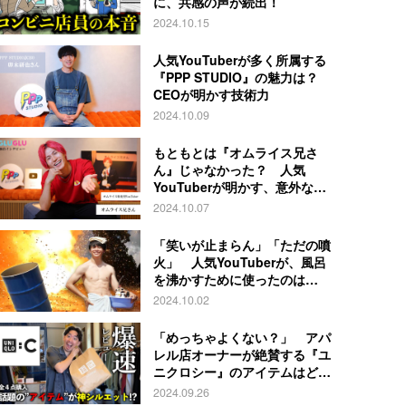
に、共感の声が続出！
2024.10.15
人気YouTuberが多く所属する
『PPP STUDIO』の魅力は？
CEOが明かす技術力
2024.10.09
もともとは『オムライス兄さ
ん』じゃなかった？ 人気
YouTuberが明かす、意外な過
去とは
2024.10.07
「笑いが止まらん」「ただの噴
火」 人気YouTuberが、風呂
を沸かすために使ったのは…
2024.10.02
「めっちゃよくない？」 アパ
レル店オーナーが絶賛する『ユ
ニクロシー』のアイテムはど
れ？
2024.09.26