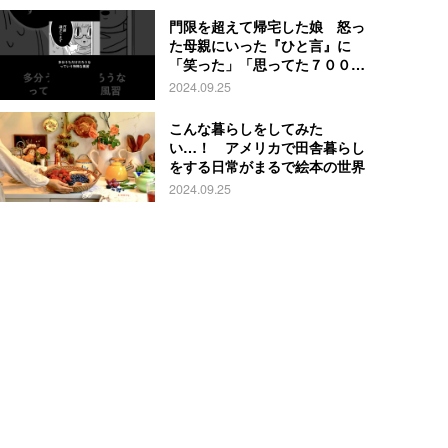
門限を超えて帰宅した娘 怒っ
た母親にいった『ひと言』に
「笑った」「思ってた７００倍
特殊」
2024.09.25
こんな暮らしをしてみた
い…！ アメリカで田舎暮らし
をする日常がまるで絵本の世界
2024.09.25