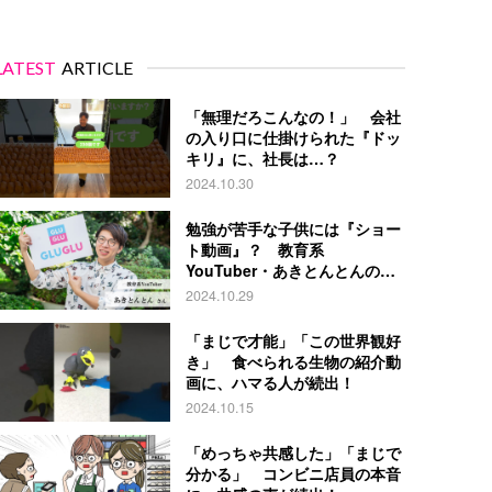
LATEST
ARTICLE
「無理だろこんなの！」 会社
の入り口に仕掛けられた『ドッ
キリ』に、社長は…？
2024.10.30
勉強が苦手な子供には『ショー
ト動画』？ 教育系
YouTuber・あきとんとんの戦
略とは
2024.10.29
「まじで才能」「この世界観好
き」 食べられる生物の紹介動
画に、ハマる人が続出！
2024.10.15
「めっちゃ共感した」「まじで
分かる」 コンビニ店員の本音