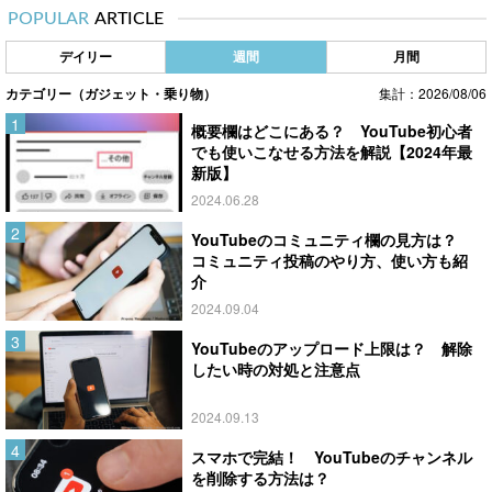
POPULAR
ARTICLE
デイリー
週間
月間
カテゴリー（ガジェット・乗り物）
集計：2026/08/06
概要欄はどこにある？ YouTube初心者
でも使いこなせる方法を解説【2024年最
新版】
2024.06.28
YouTubeのコミュニティ欄の見方は？
コミュニティ投稿のやり方、使い方も紹
介
2024.09.04
YouTubeのアップロード上限は？ 解除
したい時の対処と注意点
2024.09.13
スマホで完結！ YouTubeのチャンネル
を削除する方法は？