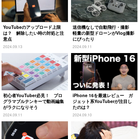
YouTubeのアップロード上限
送信機なしで自動飛行・撮影
は？ 解除したい時の対処と注
軽量の新型ドローンがVlog撮影
意点
にぴったり
2024.09.13
2024.09.11
初心者YouTuber必見！ プロ
iPhone 16を最速レビュー ガ
グラマブルテンキーで動画編集
ジェット系YouTuberが注目し
がラクになりそう
たのは？
2024.09.11
2024.09.10