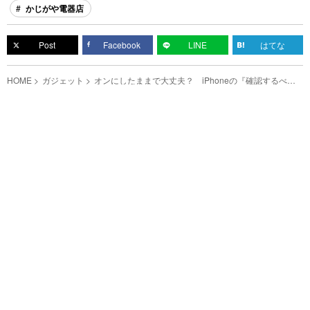
かじがや電器店
Post
Facebook
LINE
はてな
HOME
ガジェット
オンにしたままで大丈夫？ iPhoneの『確認するべき
設定』を、プロが解説