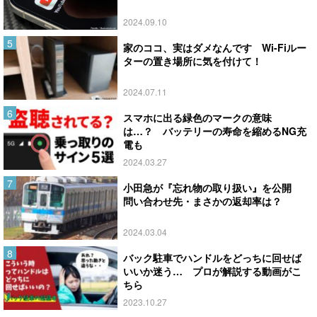
2024.09.10
家のココ、実はダメなんです Wi-Fiルー
ターの置き場所に気を付けて！
2024.07.11
スマホに出る緑色のマークの意味
は…？ バッテリーの寿命を縮めるNG充
電も
2024.03.27
小田急が『忘れ物の取り扱い』を公開
問い合わせ先・まさかの返却率は？
2024.03.04
バック駐車でハンドルをどっちに回せば
いいか迷う… プロが解説する動画がこ
ちら
2023.10.27