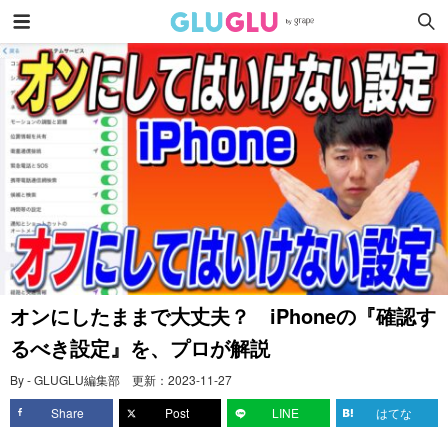
オンにしたままで大丈夫？ iPhoneの『確認す
るべき設定』を、プロが解説
By - GLUGLU編集部
更新：
2023-11-27
Share
Post
LINE
はてな