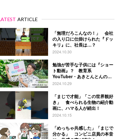
LATEST
ARTICLE
「無理だろこんなの！」 会社
の入り口に仕掛けられた『ドッ
キリ』に、社長は…？
2024.10.30
勉強が苦手な子供には『ショー
ト動画』？ 教育系
YouTuber・あきとんとんの戦
略とは
2024.10.29
「まじで才能」「この世界観好
き」 食べられる生物の紹介動
画に、ハマる人が続出！
2024.10.15
「めっちゃ共感した」「まじで
分かる」 コンビニ店員の本音