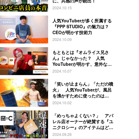
に、共感の声が続出！
2024.10.15
人気YouTuberが多く所属する
『PPP STUDIO』の魅力は？
CEOが明かす技術力
2024.10.09
もともとは『オムライス兄さ
ん』じゃなかった？ 人気
YouTuberが明かす、意外な過
去とは
2024.10.07
「笑いが止まらん」「ただの噴
火」 人気YouTuberが、風呂
を沸かすために使ったのは…
2024.10.02
「めっちゃよくない？」 アパ
レル店オーナーが絶賛する『ユ
ニクロシー』のアイテムはど
れ？
2024.09.26