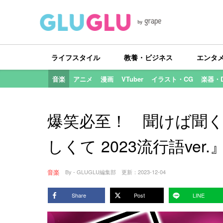
ライフスタイル
教養・ビジネス
エンタ
音楽
アニメ
漫画
VTuber
イラスト・CG
楽器・
爆笑必至！ 聞けば聞
しくて 2023流行語ver.
音楽
By - GLUGLU編集部
更新：
2023-12-04
Share
Post
LINE