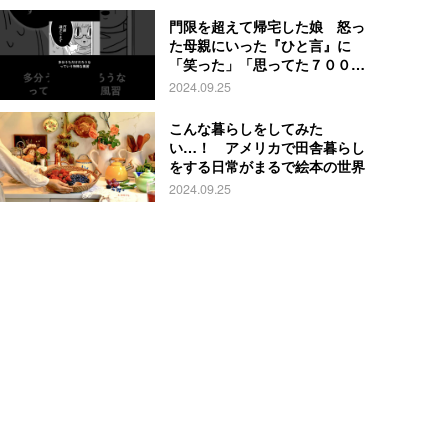
門限を超えて帰宅した娘 怒っ
た母親にいった『ひと言』に
「笑った」「思ってた７００倍
特殊」
2024.09.25
こんな暮らしをしてみた
い…！ アメリカで田舎暮らし
をする日常がまるで絵本の世界
2024.09.25