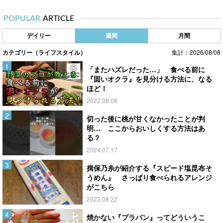
POPULAR
ARTICLE
デイリー
週間
月間
カテゴリー（ライフスタイル）
集計：2026/08/08
「またハズレだった…」 食べる前に
『固いオクラ』を見分ける方法に、なる
ほど！
2022.08.08
切った後に桃が甘くなかったことが判
明… ここからおいしくする方法はあ
る？
2024.07.17
揖保乃糸が紹介する『スピード塩昆布そ
うめん』 さっぱり食べられるアレンジ
がこちら
2023.08.22
焼かない『プラバン』ってどういうこ