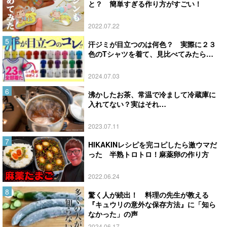
と？ 簡単すぎる作り方がすごい！
2022.07.22
汗ジミが目立つのは何色？ 実際に２３
色のTシャツを着て、見比べてみたら…
2024.07.03
沸かしたお茶、常温で冷まして冷蔵庫に
入れてない？実はそれ…
2023.07.11
HIKAKINレシピを完コピしたら激ウマだ
った 半熟トロトロ！麻薬卵の作り方
2022.06.24
驚く人が続出！ 料理の先生が教える
『キュウリの意外な保存方法』に「知ら
なかった」の声
2024.06.17