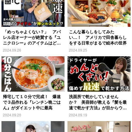
「めっちゃよくない？」 アパ
こんな暮らしをしてみた
レル店オーナーが絶賛する『ユ
い…！ アメリカで田舎暮らし
ニクロシー』のアイテムはど
をする日常がまるで絵本の世界
れ？
2024.09.26
2024.09.25
帰宅して１０分で完成！ 爆速
洗面所で乾かしていません
で３品作れる『レンチン晩ごは
か？ 美容師が教える『髪を最
ん』がダイエット中に最高
速で乾かす方法』が目からウロ
コ
2024.09.20
2024.09.19