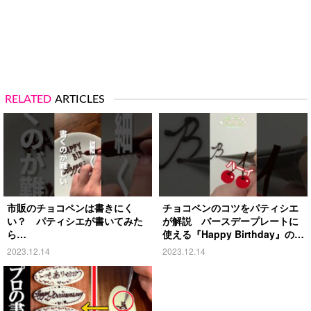
RELATED
ARTICLES
市販のチョコペンは書きにく
チョコペンのコツをパティシエ
い？ パティシエが書いてみた
が解説 バースデープレートに
ら…
使える『Happy Birthday』の書
き方
2023.12.14
2023.12.14