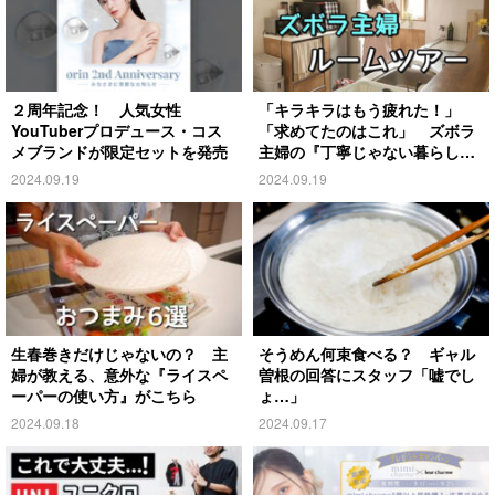
２周年記念！ 人気女性
「キラキラはもう疲れた！」
YouTuberプロデュース・コス
「求めてたのはこれ」 ズボラ
メブランドが限定セットを発売
主婦の『丁寧じゃない暮らし』
がこちら
2024.09.19
2024.09.19
生春巻きだけじゃないの？ 主
そうめん何束食べる？ ギャル
婦が教える、意外な『ライスペ
曽根の回答にスタッフ「嘘でし
ーパーの使い方』がこちら
ょ…」
2024.09.18
2024.09.17