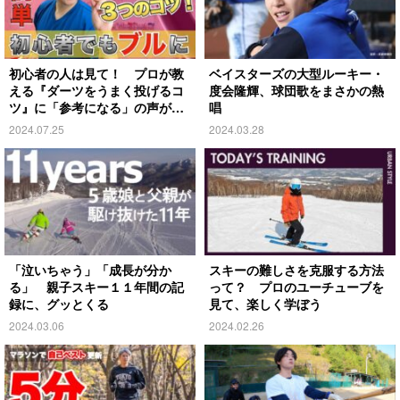
初心者の人は見て！ プロが教
ベイスターズの大型ルーキー・
える『ダーツをうまく投げるコ
度会隆輝、球団歌をまさかの熱
ツ』に「参考になる」の声が続
唱
出
2024.07.25
2024.03.28
「泣いちゃう」「成長が分か
スキーの難しさを克服する方法
る」 親子スキー１１年間の記
って？ プロのユーチューブを
録に、グッとくる
見て、楽しく学ぼう
2024.03.06
2024.02.26