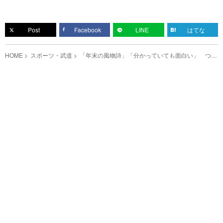
Post
Facebook
LINE
はてな
HOME
スポーツ・武道
「年末の風物詩」「分かっていても面白い」 つば
九郎が契約更改、２０２３年の結果は…