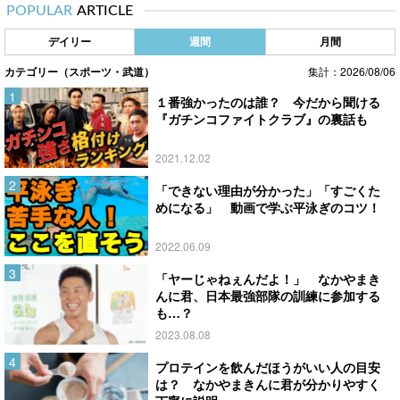
POPULAR
ARTICLE
デイリー
週間
月間
カテゴリー（スポーツ・武道）
集計：2026/08/06
１番強かったのは誰？ 今だから聞ける
『ガチンコファイトクラブ』の裏話も
2021.12.02
「できない理由が分かった」「すごくた
めになる」 動画で学ぶ平泳ぎのコツ！
2022.06.09
「ヤーじゃねぇんだよ！」 なかやまき
んに君、日本最強部隊の訓練に参加する
も…？
2023.08.08
プロテインを飲んだほうがいい人の目安
は？ なかやまきんに君が分かりやすく