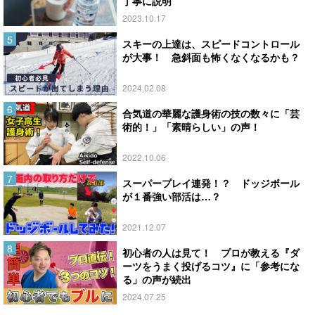
丁寧に説明
2023.10.17
スキーの上達は、スピードコントロール
が大事！ 急斜面も怖くなくなるかも？
2024.02.08
合気道の華麗な護身術の技の数々に「芸
術的！」「素晴らしい」の声！
2022.10.06
スーパープレイ連発！？ ドッジボール
が１番強い部活は…？
2021.12.07
初心者の人は見て！ プロが教える『ダ
ーツをうまく投げるコツ』に「参考にな
る」の声が続出
2024.07.25