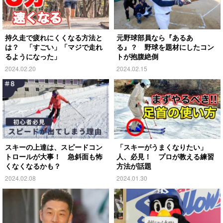
持久走で疲れにくくなる方法と
元野球部員なら『あるあ
は？ 「すごい」「マジで走れ
る』？ 野球を題材にしたコン
るようになった」
トが抱腹絶倒
2024.02.20
2024.02.15
スキーの上達は、スピードコン
「スキーがうまくなりたい」
トロールが大事！ 急斜面も怖
人、必見！ プロが教える練習
くなくなるかも？
方法が話題
2024.02.08
2024.01.30