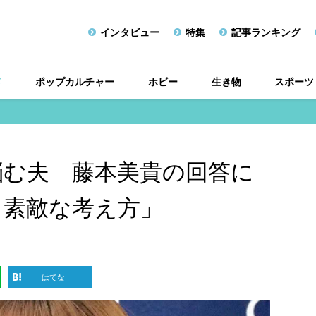
インタビュー
特集
記事ランキング
メ
ポップカルチャー
ホビー
生き物
スポーツ
悩む夫 藤本美貴の回答に
て素敵な考え方」
はてな