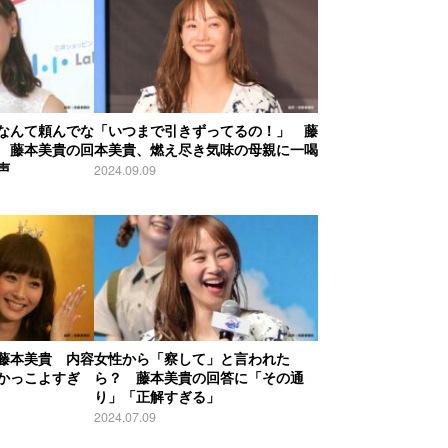
なんて頼んでな
「いつまで引きずってるの！」 藤
 藤本美貴の回
本美貴、燃え尽き気味の母親に一喝
声
2024.09.09
藤本美貴 内容
女性から「察して」と言われた
かっこよすぎ
ら？ 藤本美貴の回答に「その通
り」「正解すぎる」
2024.07.09