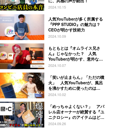
に、共感の声が続出！
2024.10.15
人気YouTuberが多く所属する
『PPP STUDIO』の魅力は？
CEOが明かす技術力
2024.10.09
もともとは『オムライス兄さ
ん』じゃなかった？ 人気
YouTuberが明かす、意外な過
去とは
2024.10.07
「笑いが止まらん」「ただの噴
火」 人気YouTuberが、風呂
を沸かすために使ったのは…
2024.10.02
「めっちゃよくない？」 アパ
レル店オーナーが絶賛する『ユ
ニクロシー』のアイテムはど
れ？
2024.09.26