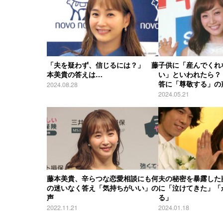
「夫を疑わず、信じるには？」 藤
子供に「産んでくれ
本美貴の答えは…
い」といわれたら？
答に「尊敬する」の
2024.08.28
2024.05.21
藤本美貴、辛らつな恋愛相談にも何
夫の秘密を暴露した
の迷いなく答え「気持ちがいい」の
に「泣けてきた」「
声
る」
2022.11.21
2024.01.18