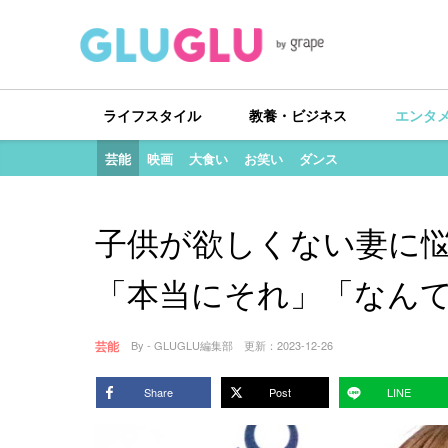
ライフスタイル
教養・ビジネス
エンタ
芸能
映画
大食い
お笑い
ダンス
子供が欲しくない妻に
「本当にそれ」「なん
芸能
By - GLUGLU編集部
更新：
2023-12-26
Share
Post
LINE