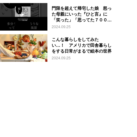
門限を超えて帰宅した娘 怒っ
た母親にいった『ひと言』に
「笑った」「思ってた７００倍
特殊」
2024.09.25
こんな暮らしをしてみた
い…！ アメリカで田舎暮らし
をする日常がまるで絵本の世界
2024.09.25