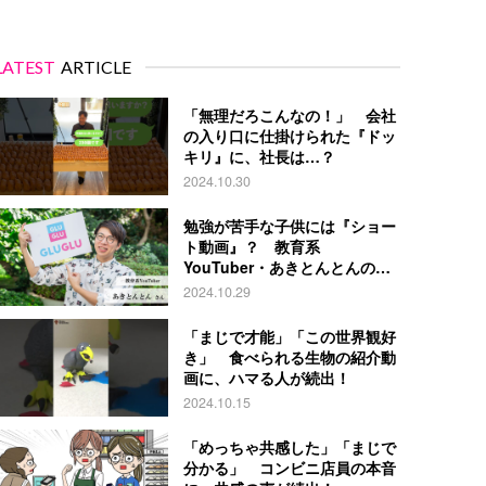
LATEST
ARTICLE
「無理だろこんなの！」 会社
の入り口に仕掛けられた『ドッ
キリ』に、社長は…？
2024.10.30
勉強が苦手な子供には『ショー
ト動画』？ 教育系
YouTuber・あきとんとんの戦
略とは
2024.10.29
「まじで才能」「この世界観好
き」 食べられる生物の紹介動
画に、ハマる人が続出！
2024.10.15
「めっちゃ共感した」「まじで
分かる」 コンビニ店員の本音