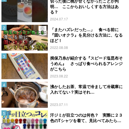
切った後に桃が甘くなかったことが判
明… ここからおいしくする方法はあ
る？
2024.07.17
「またハズレだった…」 食べる前に
『固いオクラ』を見分ける方法に、なる
ほど！
2022.08.08
揖保乃糸が紹介する『スピード塩昆布そ
うめん』 さっぱり食べられるアレンジ
がこちら
2023.08.22
沸かしたお茶、常温で冷まして冷蔵庫に
入れてない？実はそれ…
2023.07.11
汗ジミが目立つのは何色？ 実際に２３
色のTシャツを着て、見比べてみたら…