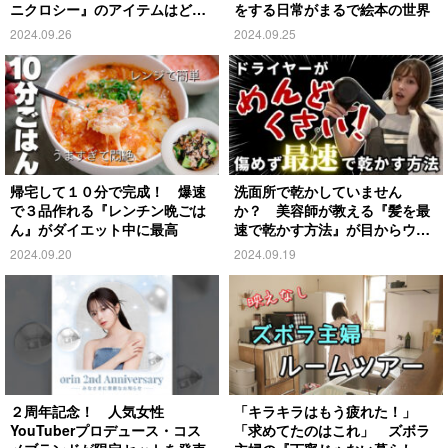
ニクロシー』のアイテムはど
をする日常がまるで絵本の世界
れ？
2024.09.26
2024.09.25
帰宅して１０分で完成！ 爆速
洗面所で乾かしていません
で３品作れる『レンチン晩ごは
か？ 美容師が教える『髪を最
ん』がダイエット中に最高
速で乾かす方法』が目からウロ
コ
2024.09.20
2024.09.19
２周年記念！ 人気女性
「キラキラはもう疲れた！」
YouTuberプロデュース・コス
「求めてたのはこれ」 ズボラ