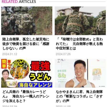
RELATED
ARTICLES
陸上自衛隊、孤立した被災地に
「『味噌汁は全部飲め』と言わ
徒歩で物資を届ける姿に「感謝
れてた」 元自衛隊が教える熱
しかない」の声
中症対策とは
2024.01.12
2024.07.26
どん兵衛の『最強カレーうど
なかやまきんに君、海上自衛隊
ん』 海自カレー職人のアレン
との『斬新なコラボ』に「さす
ジを加えると？
が」の声
2024.03.29
2022.11.05