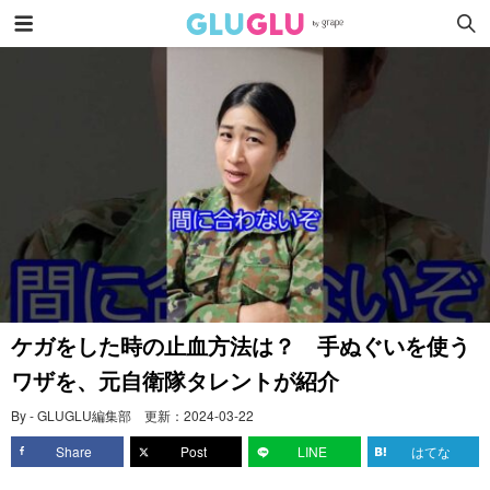
ケガをした時の止血方法は？ 手ぬぐいを使う
ワザを、元自衛隊タレントが紹介
By - GLUGLU編集部
更新：
2024-03-22
Share
Post
LINE
はてな