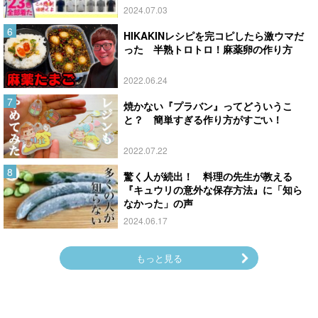
2024.07.03
HIKAKINレシピを完コピしたら激ウマだ
った 半熟トロトロ！麻薬卵の作り方
2022.06.24
焼かない『プラバン』ってどういうこ
と？ 簡単すぎる作り方がすごい！
2022.07.22
驚く人が続出！ 料理の先生が教える
『キュウリの意外な保存方法』に「知ら
なかった」の声
2024.06.17
もっと見る