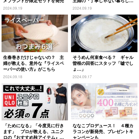
メブランドが限定セットを発売
主婦の『丁寧じゃない暮らし』
がこちら
2024.09.19
2024.09.19
生春巻きだけじゃないの？ 主
そうめん何束食べる？ ギャル
婦が教える、意外な『ライスペ
曽根の回答にスタッフ「嘘でし
ーパーの使い方』がこちら
ょ…」
2024.09.18
2024.09.17
「ためになる」「今度見に行き
ななこプロデュース！ ４種カ
ます」 プロが教える、ユニク
ラコンが新発売、プレゼントキ
ロの『おすすめ秋アイテム』が
ャンペーンも