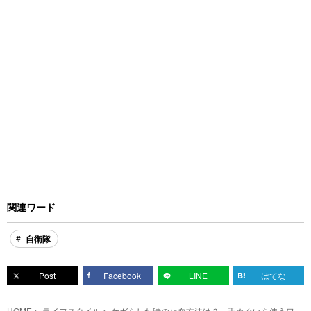
関連ワード
自衛隊
Post
Facebook
LINE
はてな
HOME
ライフスタイル
ケガをした時の止血方法は？ 手ぬぐいを使うワザ