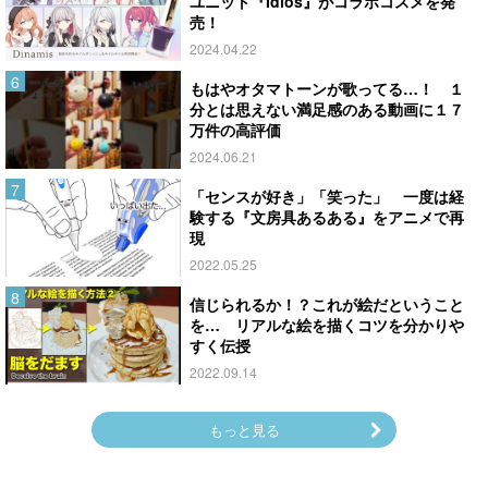
ユニット『Idios』がコラボコスメを発
売！
2024.04.22
もはやオタマトーンが歌ってる…！ １
分とは思えない満足感のある動画に１７
万件の高評価
2024.06.21
「センスが好き」「笑った」 一度は経
験する『文房具あるある』をアニメで再
現
2022.05.25
信じられるか！？これが絵だということ
を… リアルな絵を描くコツを分かりや
すく伝授
2022.09.14
もっと見る