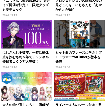
『にじさんじ歌謡祭2024』３デ
プロジェクションの国際大会の
イズ開催が決定！ 限定グッズ
見どころを、にじさんじ『あや
も要チェック
かき』が紹介
2024.09.13
2024.09.12
にじさんじ不破湊、一時活動休
ヒット曲のフレーズに学ぶ！プ
止を挟むも約５年でチャンネル
ロドラマーYouTuberが教本を
登録者１００万人突破！
発売
2024.09.10
2024.09.06
大人の学び直しにも！ 講師が
ライバー４人のシール付き・数