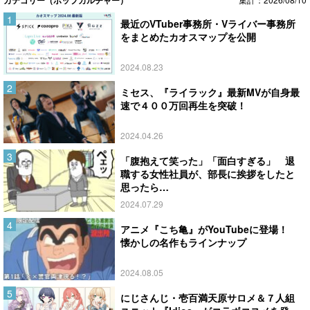
最近のVTuber事務所・Vライバー事務所
をまとめたカオスマップを公開
2024.08.23
ミセス、『ライラック』最新MVが自身最
速で４００万回再生を突破！
2024.04.26
「腹抱えて笑った」「面白すぎる」 退
職する女性社員が、部長に挨拶をしたと
思ったら…
2024.07.29
アニメ『こち亀』がYouTubeに登場！
懐かしの名作もラインナップ
2024.08.05
にじさんじ・壱百満天原サロメ＆７人組