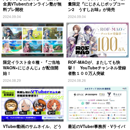
全員VTuberのオンライン塾が無
量限定『にじさんじポップコー
料プレ開校
ン2 うすしお味』が発売
2024.09.04
2024.09.04
限定イラスト全６種・『ご当地
ROF-MAOが、またしても快
WAON×にじさんじ』が配信開
挙！ YouTubeチャンネル登録
始！
者数１００万人突破
2024.08.29
2024.08.26
VTuber動画のサムネイル、どう
最近のVTuber事務所・Vライバ