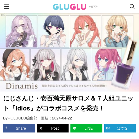
にじさんじ・壱百満天原サロメ＆７人組ユニッ
ト『Idios』がコラボコスメを発売！
By - GLUGLU編集部
更新：
2024-04-22
Share
Post
LINE
はてな