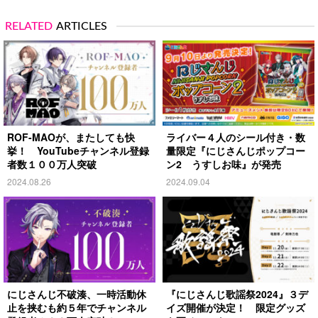
RELATED
ARTICLES
ROF-MAOが、またしても快
ライバー４人のシール付き・数
挙！ YouTubeチャンネル登録
量限定『にじさんじポップコー
者数１００万人突破
ン2 うすしお味』が発売
2024.08.26
2024.09.04
にじさんじ不破湊、一時活動休
『にじさんじ歌謡祭2024』３デ
止を挟むも約５年でチャンネル
イズ開催が決定！ 限定グッズ