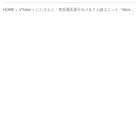
HOME
VTuber
にじさんじ・壱百満天原サロメ＆７人組ユニット『Idios』
がコラボコスメを発売！