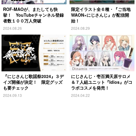
ROF-MAOが、またしても快
限定イラスト全６種・『ご当地
挙！ YouTubeチャンネル登録
WAON×にじさんじ』が配信開
者数１００万人突破
始！
2024.08.26
2024.08.29
『にじさんじ歌謡祭2024』３デ
にじさんじ・壱百満天原サロメ
イズ開催が決定！ 限定グッズ
＆７人組ユニット『Idios』がコ
も要チェック
ラボコスメを発売！
2024.09.13
2024.04.22