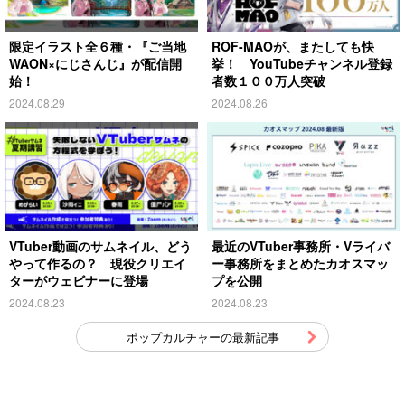
限定イラスト全６種・『ご当地
ROF-MAOが、またしても快
WAON×にじさんじ』が配信開
挙！ YouTubeチャンネル登録
始！
者数１００万人突破
2024.08.29
2024.08.26
VTuber動画のサムネイル、どう
最近のVTuber事務所・Vライバ
やって作るの？ 現役クリエイ
ー事務所をまとめたカオスマッ
ターがウェビナーに登場
プを公開
2024.08.23
2024.08.23
ポップカルチャーの最新記事