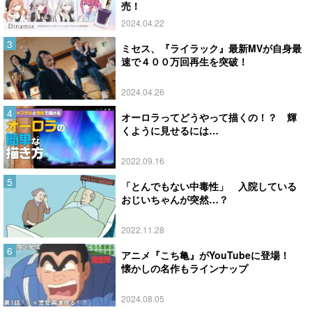
売！
2024.04.22
ミセス、『ライラック』最新MVが自身最
速で４００万回再生を突破！
2024.04.26
オーロラってどうやって描くの！？ 輝
くように見せるには…
2022.09.16
「とんでもない中毒性」 入院している
おじいちゃんが突然…？
2022.11.28
アニメ『こち亀』がYouTubeに登場！
懐かしの名作もラインナップ
2024.08.05