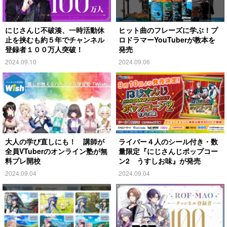
にじさんじ不破湊、一時活動休
ヒット曲のフレーズに学ぶ！プ
止を挟むも約５年でチャンネル
ロドラマーYouTuberが教本を
登録者１００万人突破！
発売
2024.09.10
2024.09.06
大人の学び直しにも！ 講師が
ライバー４人のシール付き・数
全員VTuberのオンライン塾が無
量限定『にじさんじポップコー
料プレ開校
ン2 うすしお味』が発売
2024.09.04
2024.09.04