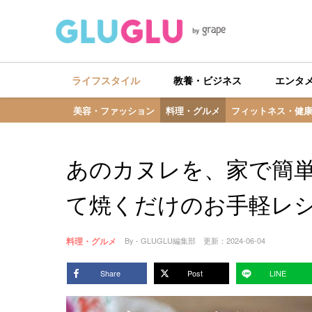
ライフスタイル
教養・ビジネス
エンタ
美容・ファッション
料理・グルメ
フィットネス・健
あのカヌレを、家で簡
て焼くだけのお手軽レ
料理・グルメ
By - GLUGLU編集部
更新：
2024-06-04
Share
Post
LINE