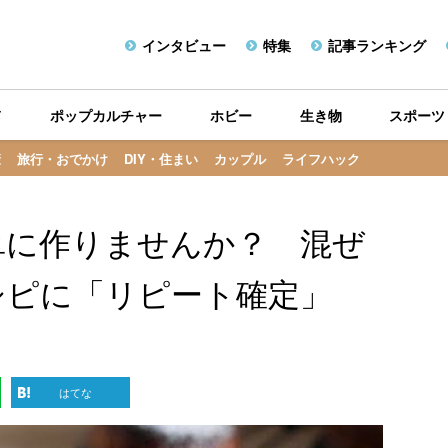
インタビュー
特集
記事ランキング
メ
ポップカルチャー
ホビー
生き物
スポーツ
康
旅行・おでかけ
DIY・住まい
カップル
ライフハック
単に作りませんか？ 混ぜ
シピに「リピート確定」
はてな