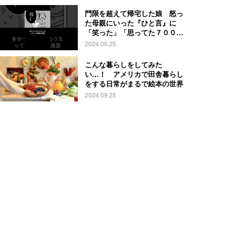
門限を超えて帰宅した娘 怒っ
た母親にいった『ひと言』に
「笑った」「思ってた７００倍
特殊」
2024.09.25
こんな暮らしをしてみた
い…！ アメリカで田舎暮らし
をする日常がまるで絵本の世界
2024.09.25