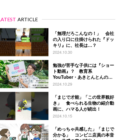
LATEST
ARTICLE
「無理だろこんなの！」 会社
の入り口に仕掛けられた『ドッ
キリ』に、社長は…？
2024.10.30
勉強が苦手な子供には『ショー
ト動画』？ 教育系
YouTuber・あきとんとんの戦
略とは
2024.10.29
「まじで才能」「この世界観好
き」 食べられる生物の紹介動
画に、ハマる人が続出！
2024.10.15
「めっちゃ共感した」「まじで
分かる」 コンビニ店員の本音