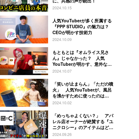
に、共感の声が続出！
2024.10.15
人気YouTuberが多く所属する
『PPP STUDIO』の魅力は？
CEOが明かす技術力
2024.10.09
もともとは『オムライス兄さ
ん』じゃなかった？ 人気
YouTuberが明かす、意外な過
去とは
2024.10.07
「笑いが止まらん」「ただの噴
火」 人気YouTuberが、風呂
を沸かすために使ったのは…
2024.10.02
「めっちゃよくない？」 アパ
レル店オーナーが絶賛する『ユ
ニクロシー』のアイテムはど
れ？
2024.09.26