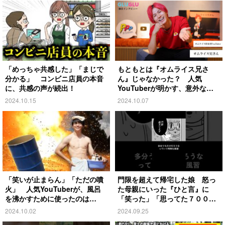
「めっちゃ共感した」「まじで
もともとは『オムライス兄さ
分かる」 コンビニ店員の本音
ん』じゃなかった？ 人気
に、共感の声が続出！
YouTuberが明かす、意外な過
去とは
2024.10.15
2024.10.07
「笑いが止まらん」「ただの噴
門限を超えて帰宅した娘 怒っ
火」 人気YouTuberが、風呂
た母親にいった『ひと言』に
を沸かすために使ったのは…
「笑った」「思ってた７００倍
特殊」
2024.10.02
2024.09.25