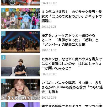
2024.09.02
１２年ぶり復活！ カジサック長男・長
女の『はじめてのおつかい』がネットで
話題に
2024.08.21
漫才を、オーケストラと一緒にやる
と…？ 「鳥肌が立った」「感動」と
『メンバー』の動画に大反響
2023.11.14
ヒカキンは、なぜ２０億ハウスを購入で
はなく賃貸にしたのか はじめしゃちょ
ーが聞いてみると？
2023.08.09
いじめ、パニック障害、うつ病… きり
まるがYouTubeを始める前の『つらい過
去』を語る
2024.09.03
鋭すぎる指摘にタジタジ？ マツコが注