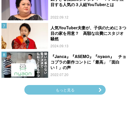
目する人気の３人組YouTuberとは
2022.09.12
人気YouTuber夫妻が、子供のために３つ
目の家を用意？ 高額な出費にスタジオ
騒然
2024.09.13
『Janca』『ASEMO』『nyaon』 チョ
コプラの新作コントに「最高」「面白
い！」の声
2022.07.20
もっと見る