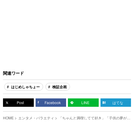
関連ワード
はじめしゃちょー
検証企画
Post
Facebook
LINE
はてな
HOME
エンタメ・バラエティ
「ちゃんと満喫してて好き」「子供の夢が叶
った！」スケートリンクの氷を溶かすには？