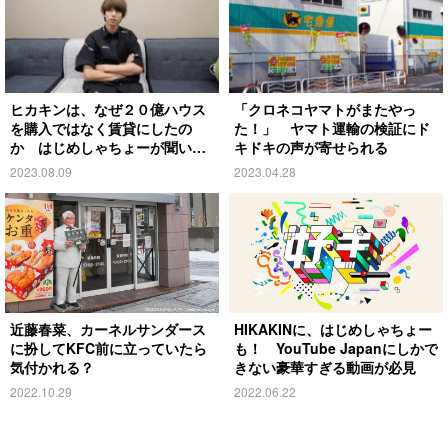
ヒカキンは、なぜ２０億ハウス
「クロネコヤマトがまたやっ
を購入ではなく賃貸にしたの
た！」 ヤマト運輸の検証にド
か はじめしゃちょーが聞いて
キドキの声が寄せられる
みると？
2023.08.09
2023.04.28
近藤春菜、カーネルサンダース
HIKAKINに、はじめしゃちょー
に扮してKFC前に立っていたら
も！ YouTube Japanにしかで
気付かれる？
きない豪華すぎる動画が必見
2022.10.29
2022.06.22