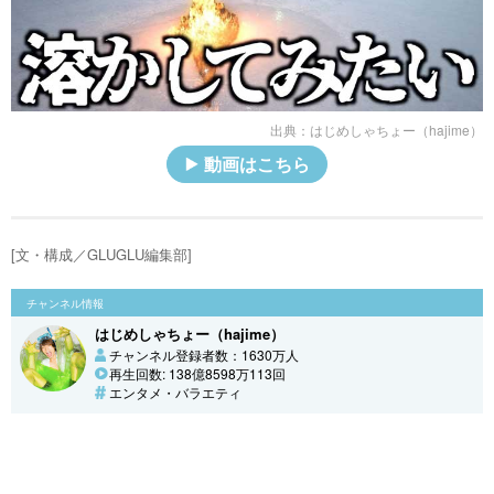
出典：
はじめしゃちょー（hajime）
動画はこちら
[文・構成／GLUGLU編集部]
チャンネル情報
はじめしゃちょー（hajime）
チャンネル登録者数：1630万人
再生回数: 138億8598万113回
エンタメ・バラエティ