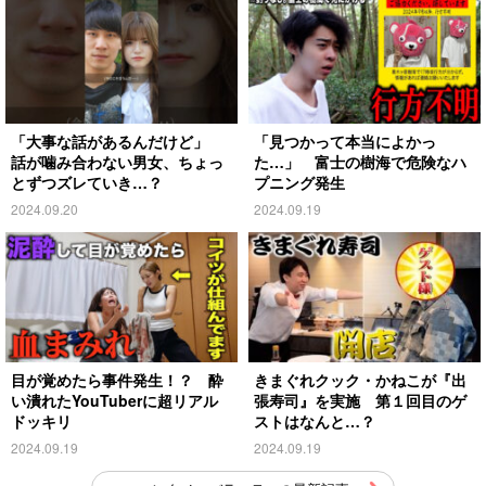
「大事な話があるんだけど」
「見つかって本当によかっ
話が噛み合わない男女、ちょっ
た…」 富士の樹海で危険なハ
とずつズレていき…？
プニング発生
2024.09.20
2024.09.19
目が覚めたら事件発生！？ 酔
きまぐれクック・かねこが『出
い潰れたYouTuberに超リアル
張寿司』を実施 第１回目のゲ
ドッキリ
ストはなんと…？
2024.09.19
2024.09.19