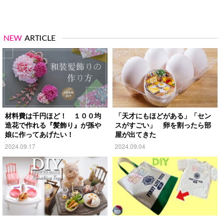
NEW
ARTICLE
材料費は千円ほど！ １００均
「天才にもほどがある」「セン
造花で作れる『髪飾り』が孫や
スがすごい」 卵を割ったら部
娘に作ってあげたい！
屋が出てきた
2024.09.17
2024.09.04