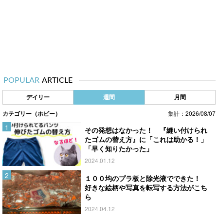
POPULAR
ARTICLE
デイリー
週間
月間
カテゴリー（ホビー）
集計：2026/08/07
その発想はなかった！ 『縫い付けられ
たゴムの替え方』に「これは助かる！」
「早く知りたかった」
2024.01.12
１００均のプラ板と除光液でできた！
好きな絵柄や写真を転写する方法がこち
ら
2024.04.12