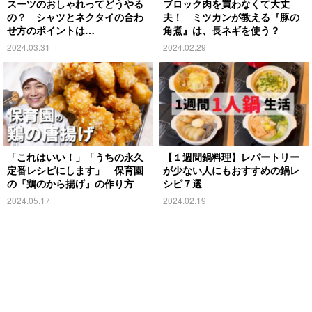
スーツのおしゃれってどうやる
ブロック肉を買わなくて大丈
の？ シャツとネクタイの合わ
夫！ ミツカンが教える『豚の
せ方のポイントは…
角煮』は、長ネギを使う？
2024.03.31
2024.02.29
「これはいい！」「うちの永久
【１週間鍋料理】レパートリー
定番レシピにします」 保育園
が少ない人にもおすすめの鍋レ
の『鶏のから揚げ』の作り方
シピ７選
2024.05.17
2024.02.19