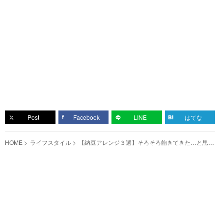
Post
Facebook
LINE
はてな
HOME
ライフスタイル
【納豆アレンジ３選】そろそろ飽きてきた…と思っ
たら、これおいしいよ！