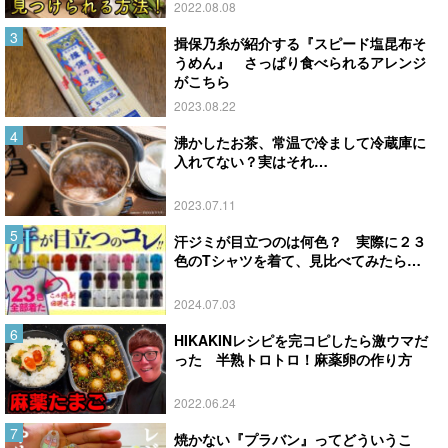
2022.08.08
揖保乃糸が紹介する『スピード塩昆布そ
うめん』 さっぱり食べられるアレンジ
がこちら
2023.08.22
沸かしたお茶、常温で冷まして冷蔵庫に
入れてない？実はそれ…
2023.07.11
汗ジミが目立つのは何色？ 実際に２３
色のTシャツを着て、見比べてみたら…
2024.07.03
HIKAKINレシピを完コピしたら激ウマだ
った 半熟トロトロ！麻薬卵の作り方
2022.06.24
焼かない『プラバン』ってどういうこ