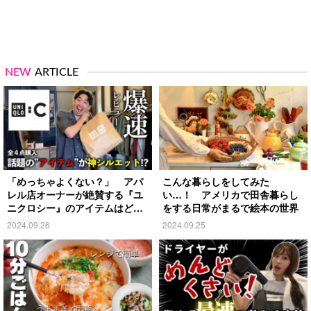
NEW
ARTICLE
「めっちゃよくない？」 アパ
こんな暮らしをしてみた
レル店オーナーが絶賛する『ユ
い…！ アメリカで田舎暮らし
ニクロシー』のアイテムはど
をする日常がまるで絵本の世界
れ？
2024.09.26
2024.09.25