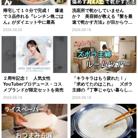
帰宅して１０分で完成！ 爆速
洗面所で乾かしていません
で３品作れる『レンチン晩ごは
か？ 美容師が教える『髪を最
ん』がダイエット中に最高
速で乾かす方法』が目からウロ
コ
2024.09.20
2024.09.19
２周年記念！ 人気女性
「キラキラはもう疲れた！」
YouTuberプロデュース・コス
「求めてたのはこれ」 ズボラ
メブランドが限定セットを発売
主婦の『丁寧じゃない暮らし』
がこちら
2024.09.19
2024.09.19