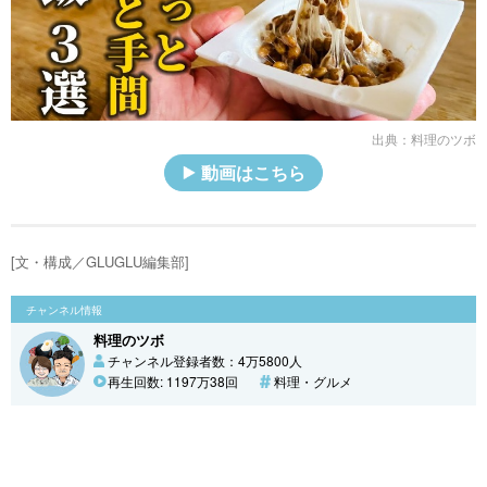
出典：
料理のツボ
動画はこちら
[文・構成／GLUGLU編集部]
チャンネル情報
料理のツボ
チャンネル登録者数：4万5800人
再生回数: 1197万38回
料理・グルメ