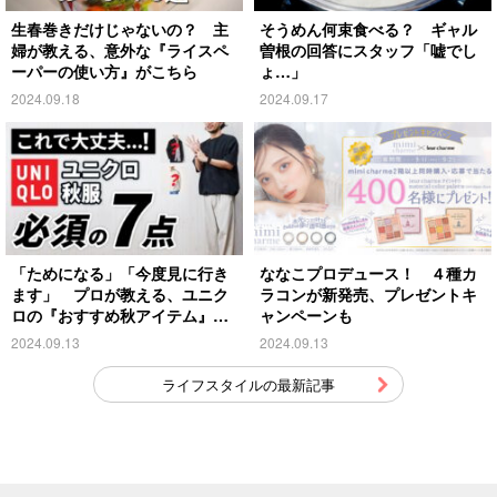
生春巻きだけじゃないの？ 主
そうめん何束食べる？ ギャル
婦が教える、意外な『ライスペ
曽根の回答にスタッフ「嘘でし
ーパーの使い方』がこちら
ょ…」
2024.09.18
2024.09.17
「ためになる」「今度見に行き
ななこプロデュース！ ４種カ
ます」 プロが教える、ユニク
ラコンが新発売、プレゼントキ
ロの『おすすめ秋アイテム』が
ャンペーンも
こちら
2024.09.13
2024.09.13
ライフスタイルの最新記事