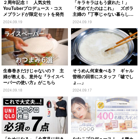
２周年記念！ 人気女性
「キラキラはもう疲れた！」
YouTuberプロデュース・コス
「求めてたのはこれ」 ズボラ
メブランドが限定セットを発売
主婦の『丁寧じゃない暮らし』
がこちら
2024.09.19
2024.09.19
生春巻きだけじゃないの？ 主
そうめん何束食べる？ ギャル
婦が教える、意外な『ライスペ
曽根の回答にスタッフ「嘘でし
ーパーの使い方』がこちら
ょ…」
2024.09.18
2024.09.17
「ためになる」「今度見に行き
ななこプロデュース！ ４種カ