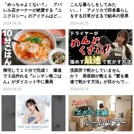
「めっちゃよくない？」 アパ
こんな暮らしをしてみた
レル店オーナーが絶賛する『ユ
い…！ アメリカで田舎暮らし
ニクロシー』のアイテムはど
をする日常がまるで絵本の世界
れ？
2024.09.26
2024.09.25
帰宅して１０分で完成！ 爆速
洗面所で乾かしていません
で３品作れる『レンチン晩ごは
か？ 美容師が教える『髪を最
ん』がダイエット中に最高
速で乾かす方法』が目からウロ
コ
2024.09.20
2024.09.19