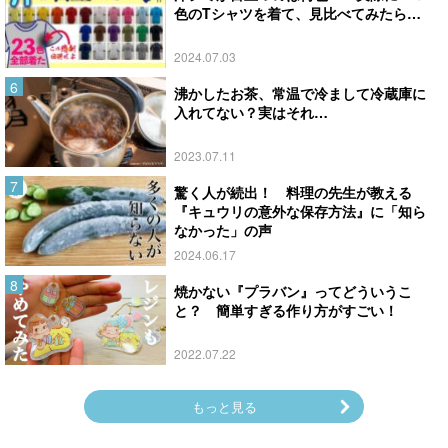
色のTシャツを着て、見比べてみたら…
2024.07.03
沸かしたお茶、常温で冷まして冷蔵庫に
入れてない？実はそれ…
2023.07.11
驚く人が続出！ 料理の先生が教える
『キュウリの意外な保存方法』に「知ら
なかった」の声
2024.06.17
焼かない『プラバン』ってどういうこ
と？ 簡単すぎる作り方がすごい！
2022.07.22
もっと見る