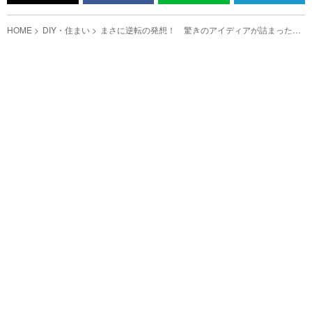
HOME
DIY・住まい
まさに逆転の発想！ 驚きのアイディアが詰まった１
００均アイテムに「見つけたら買います」