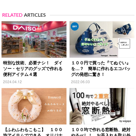
RELATED
ARTICLES
特別な技術、必要ナシ！ ダイ
１００円で買った『てぬぐい』
ソー・セリアのグッズで作れる
を…？ 簡単に作れるエコバッ
便利アイテム４選
グの発想に驚き！
2024.04.12
2022.06.03
【ふわふわもこもこ】 １００
１００均で作れる窓断熱、絶対
均アイテムでできる、オリジナ
やるべし！ お手入れ＆取り外