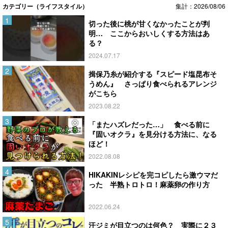
カテゴリー（ライフスタイル）
集計：2026/08/06
切った後に桃が甘くなかったことが判
明… ここからおいしくする方法はあ
る？
2024.07.17
揖保乃糸が紹介する『スピード塩昆布そ
うめん』 さっぱり食べられるアレンジ
がこちら
2023.08.22
「またハズレだった…」 食べる前に
『固いオクラ』を見分ける方法に、なる
ほど！
2022.08.08
HIKAKINレシピを完コピしたら激ウマだ
った 半熟トロトロ！麻薬卵の作り方
2022.06.24
汗ジミが目立つのは何色？ 実際に２３