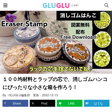
１００均材料とラップの芯で、消しゴムハンコ
にぴったりな小さな箱を作ろう！
By - GLUGLU編集部
更新：
2022-12-13
Share
Post
LINE
はてな