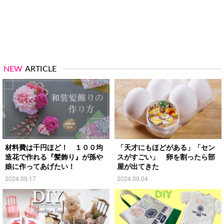
NEW
ARTICLE
材料費は千円ほど！ １００均
「天才にもほどがある」「セン
造花で作れる『髪飾り』が孫や
スがすごい」 卵を割ったら部
娘に作ってあげたい！
屋が出てきた
2024.09.17
2024.09.04