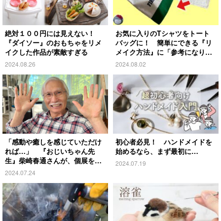
絶対１００円には見えない！
お気に入りのTシャツをトート
『ダイソー』のおもちゃをリメ
バッグに！ 簡単にできる『リ
イクした作品が素敵すぎる
メイク方法』に「参考になりま
す」
2024.08.26
2024.08.02
「感動や癒しを感じていただけ
初心者必見！ ハンドメイドを
れば…」 『おじいちゃん先
始めるなら、まず最初に…
生』柴崎春通さんが、個展を開
2024.07.19
催！
2024.07.24