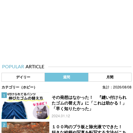
POPULAR
ARTICLE
デイリー
週間
月間
カテゴリー（ホビー）
集計：2026/08/08
その発想はなかった！ 『縫い付けられ
たゴムの替え方』に「これは助かる！」
「早く知りたかった」
2024.01.12
１００均のプラ板と除光液でできた！
好きな絵柄や写真を転写する方法がこち