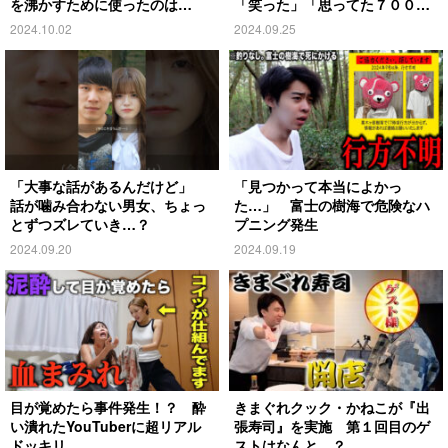
を沸かすために使ったのは…
「笑った」「思ってた７００倍
特殊」
2024.10.02
2024.09.25
「大事な話があるんだけど」
「見つかって本当によかっ
話が噛み合わない男女、ちょっ
た…」 富士の樹海で危険なハ
とずつズレていき…？
プニング発生
2024.09.20
2024.09.19
目が覚めたら事件発生！？ 酔
きまぐれクック・かねこが『出
い潰れたYouTuberに超リアル
張寿司』を実施 第１回目のゲ
ドッキリ
ストはなんと…？