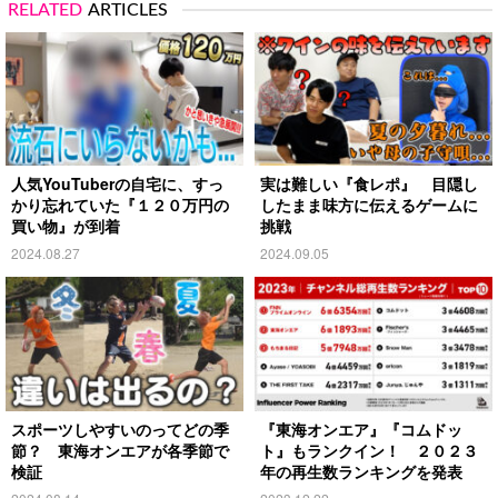
RELATED
ARTICLES
人気YouTuberの自宅に、すっ
実は難しい『食レポ』 目隠し
かり忘れていた『１２０万円の
したまま味方に伝えるゲームに
買い物』が到着
挑戦
2024.08.27
2024.09.05
スポーツしやすいのってどの季
『東海オンエア』『コムドッ
節？ 東海オンエアが各季節で
ト』もランクイン！ ２０２３
検証
年の再生数ランキングを発表