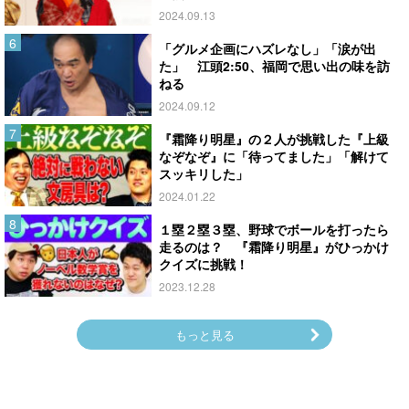
2024.09.13
「グルメ企画にハズレなし」「涙が出
た」 江頭2:50、福岡で思い出の味を訪
ねる
2024.09.12
『霜降り明星』の２人が挑戦した『上級
なぞなぞ』に「待ってました」「解けて
スッキリした」
2024.01.22
１塁２塁３塁、野球でボールを打ったら
走るのは？ 『霜降り明星』がひっかけ
クイズに挑戦！
2023.12.28
もっと見る