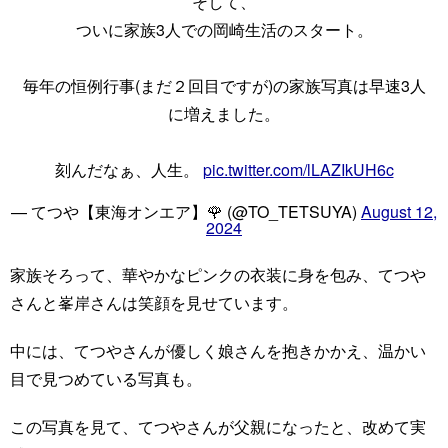
そして、
ついに家族3人での岡崎生活のスタート。
毎年の恒例行事(まだ２回目ですが)の家族写真は早速3人
に増えました。
刻んだなぁ、人生。
pic.twitter.com/lLAZIkUH6c
— てつや【東海オンエア】🌹 (@TO_TETSUYA)
August 12,
2024
家族そろって、華やかなピンクの衣装に身を包み、てつや
さんと峯岸さんは笑顔を見せています。
中には、てつやさんが優しく娘さんを抱きかかえ、温かい
目で見つめている写真も。
この写真を見て、てつやさんが父親になったと、改めて実