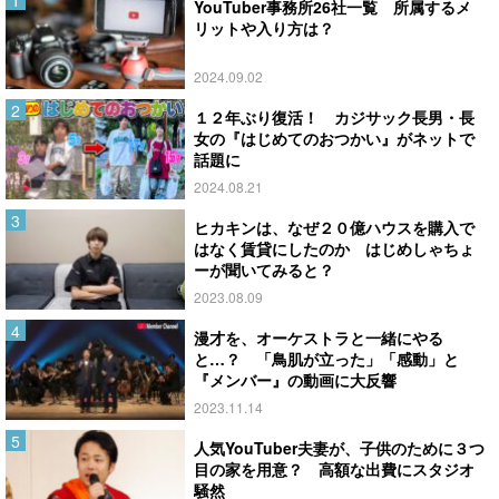
YouTuber事務所26社一覧 所属するメ
リットや入り方は？
2024.09.02
１２年ぶり復活！ カジサック長男・長
女の『はじめてのおつかい』がネットで
話題に
2024.08.21
ヒカキンは、なぜ２０億ハウスを購入で
はなく賃貸にしたのか はじめしゃちょ
ーが聞いてみると？
2023.08.09
漫才を、オーケストラと一緒にやる
と…？ 「鳥肌が立った」「感動」と
『メンバー』の動画に大反響
2023.11.14
人気YouTuber夫妻が、子供のために３つ
目の家を用意？ 高額な出費にスタジオ
騒然