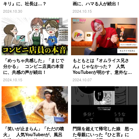
キリ』に、社長は…？
画に、ハマる人が続出！
2024.10.30
2024.10.15
「めっちゃ共感した」「まじで
もともとは『オムライス兄さ
分かる」 コンビニ店員の本音
ん』じゃなかった？ 人気
に、共感の声が続出！
YouTuberが明かす、意外な過
去とは
2024.10.15
2024.10.07
「笑いが止まらん」「ただの噴
門限を超えて帰宅した娘 怒っ
火」 人気YouTuberが、風呂
た母親にいった『ひと言』に