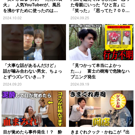
火」 人気YouTuberが、風呂
た母親にいった『ひと言』に
を沸かすために使ったのは…
「笑った」「思ってた７００倍
特殊」
2024.10.02
2024.09.25
「大事な話があるんだけど」
「見つかって本当によかっ
話が噛み合わない男女、ちょっ
た…」 富士の樹海で危険なハ
とずつズレていき…？
プニング発生
2024.09.20
2024.09.19
目が覚めたら事件発生！？ 酔
きまぐれクック・かねこが『出