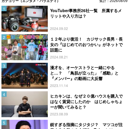
カテゴリー（エンタメ・バラエティ）
集計：2026/08/09
YouTuber事務所26社一覧 所属するメ
リットや入り方は？
2024.09.02
１２年ぶり復活！ カジサック長男・長
女の『はじめてのおつかい』がネットで
話題に
2024.08.21
漫才を、オーケストラと一緒にやる
と…？ 「鳥肌が立った」「感動」と
『メンバー』の動画に大反響
2023.11.14
ヒカキンは、なぜ２０億ハウスを購入で
はなく賃貸にしたのか はじめしゃちょ
ーが聞いてみると？
2023.08.09
鋭すぎる指摘にタジタジ？ マツコが注