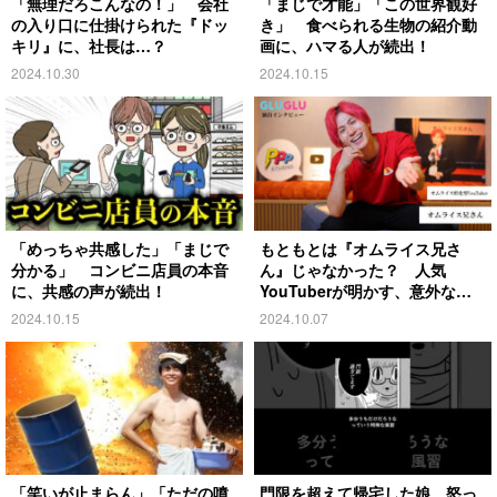
「無理だろこんなの！」 会社
「まじで才能」「この世界観好
の入り口に仕掛けられた『ドッ
き」 食べられる生物の紹介動
キリ』に、社長は…？
画に、ハマる人が続出！
2024.10.30
2024.10.15
「めっちゃ共感した」「まじで
もともとは『オムライス兄さ
分かる」 コンビニ店員の本音
ん』じゃなかった？ 人気
に、共感の声が続出！
YouTuberが明かす、意外な過
去とは
2024.10.15
2024.10.07
「笑いが止まらん」「ただの噴
門限を超えて帰宅した娘 怒っ