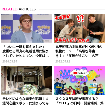
RELATED
ARTICLES
「ついに一線を超えました」
元美術部の本田翼がHIKAKINの
度重なる写真の無断使用に悩ま
私物に…？ 「高級な落書
されていたヒカキン、今度は…
き！」「度胸がすごい」の声
2024.03.25
2022.05.12
テレビのような編集が話題！１
２０２３年は誰が出演する？
週間心霊スポットに泊まってみ
『YTFF』の日時・開催場所、第