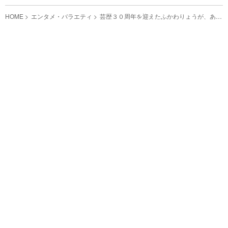
HOME
エンタメ・バラエティ
芸歴３０周年を迎えたふかわりょうが、あの
人気YouTuberとまさかのコラボ？