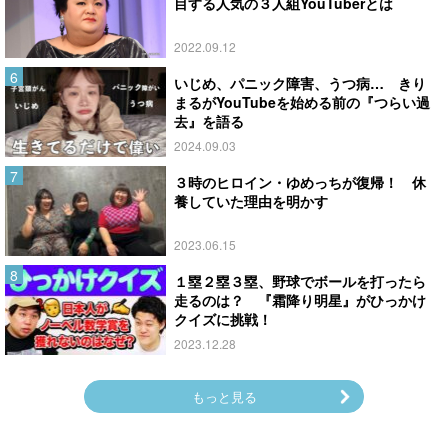
目する人気の３人組YouTuberとは
2022.09.12
いじめ、パニック障害、うつ病… きり
まるがYouTubeを始める前の『つらい過
去』を語る
2024.09.03
３時のヒロイン・ゆめっちが復帰！ 休
養していた理由を明かす
2023.06.15
１塁２塁３塁、野球でボールを打ったら
走るのは？ 『霜降り明星』がひっかけ
クイズに挑戦！
2023.12.28
もっと見る