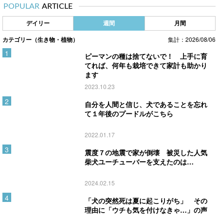
POPULAR
ARTICLE
デイリー
週間
月間
カテゴリー（生き物・植物）
集計：2026/08/06
ピーマンの種は捨てないで！ 上手に育
てれば、何年も栽培できて家計も助かり
ます
2023.10.23
自分を人間と信じ、犬であることを忘れ
て１年後のプードルがこちら
2022.01.17
震度７の地震で家が倒壊 被災した人気
柴犬ユーチューバーを支えたのは…
2024.02.15
「犬の突然死は夏に起こりがち」 その
理由に「ウチも気を付けなきゃ…」の声