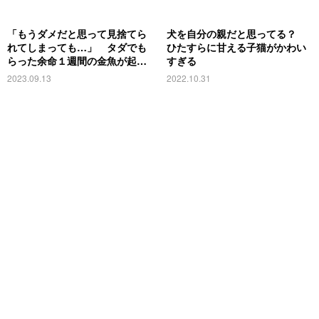
「もうダメだと思って見捨てら
犬を自分の親だと思ってる？
れてしまっても…」 タダでも
ひたすらに甘える子猫がかわい
らった余命１週間の金魚が起こ
すぎる
した奇跡
2023.09.13
2022.10.31