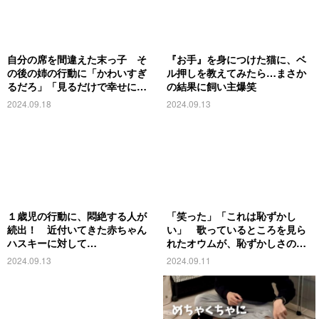
自分の席を間違えた末っ子 そ
『お手』を身につけた猫に、ベ
の後の姉の行動に「かわいすぎ
ル押しを教えてみたら…まさか
るだろ」「見るだけで幸せにな
の結果に飼い主爆笑
る」
2024.09.18
2024.09.13
１歳児の行動に、悶絶する人が
「笑った」「これは恥ずかし
続出！ 近付いてきた赤ちゃん
い」 歌っているところを見ら
ハスキーに対して…
れたオウムが、恥ずかしさのあ
まり…
2024.09.13
2024.09.11