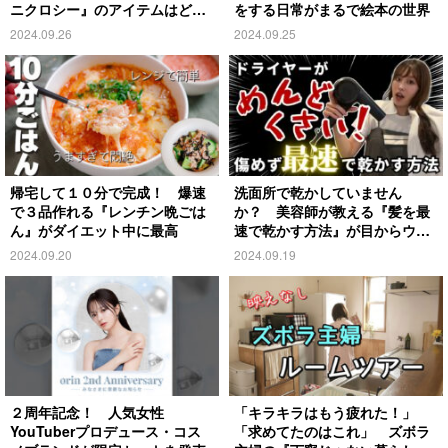
ニクロシー』のアイテムはど
をする日常がまるで絵本の世界
れ？
2024.09.26
2024.09.25
帰宅して１０分で完成！ 爆速
洗面所で乾かしていません
で３品作れる『レンチン晩ごは
か？ 美容師が教える『髪を最
ん』がダイエット中に最高
速で乾かす方法』が目からウロ
コ
2024.09.20
2024.09.19
２周年記念！ 人気女性
「キラキラはもう疲れた！」
YouTuberプロデュース・コス
「求めてたのはこれ」 ズボラ