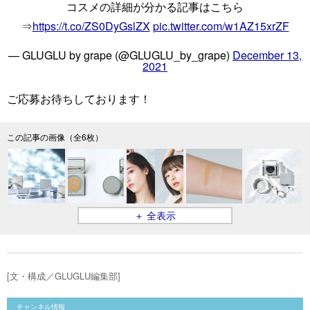
コスメの詳細が分かる記事はこちら
⇒
https://t.co/ZS0DyGslZX
pic.twitter.com/w1AZ15xrZF
— GLUGLU by grape (@GLUGLU_by_grape)
December 13,
2021
ご応募お待ちしております！
この記事の画像（全6枚）
＋ 全表示
[文・構成／GLUGLU編集部]
チャンネル情報