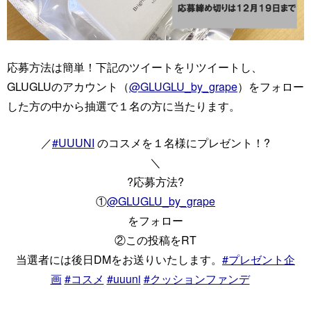
応募方法は簡単！下記のツイートをリツイートし、
GLUGLUのアカウント（
@GLUGLU_by_grape
）をフォロー
した方の中から抽選で１名の方に当たります。
／
#UUUNI
のコスメを１名様にプレゼント！?
＼
?応募方法?
①
@GLUGLU_by_grape
をフォロー​
②この投稿をRT
当選者には後日DMをお送りいたします。
#プレゼント企
画
#コスメ
#uuuni
#クッションファンデ