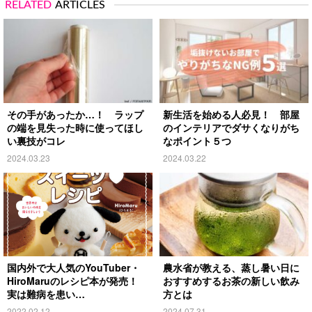
RELATED
ARTICLES
その手があったか…！ ラップ
新生活を始める人必見！ 部屋
の端を見失った時に使ってほし
のインテリアでダサくなりがち
い裏技がコレ
なポイント５つ
2024.03.23
2024.03.22
国内外で大人気のYouTuber・
農水省が教える、蒸し暑い日に
HiroMaruのレシピ本が発売！
おすすめするお茶の新しい飲み
実は難病を患い…
方とは
2022.02.12
2024.07.31