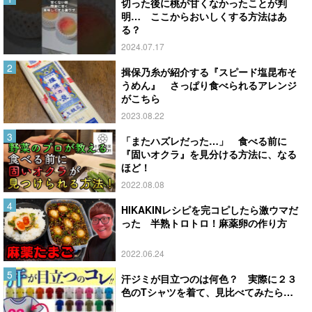
切った後に桃が甘くなかったことが判
明… ここからおいしくする方法はあ
る？
2024.07.17
揖保乃糸が紹介する『スピード塩昆布そ
うめん』 さっぱり食べられるアレンジ
がこちら
2023.08.22
「またハズレだった…」 食べる前に
『固いオクラ』を見分ける方法に、なる
ほど！
2022.08.08
HIKAKINレシピを完コピしたら激ウマだ
った 半熟トロトロ！麻薬卵の作り方
2022.06.24
汗ジミが目立つのは何色？ 実際に２３
色のTシャツを着て、見比べてみたら…