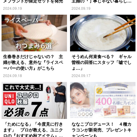
メブランドが限定セットを発売
主婦の『丁寧じゃない暮らし』
がこちら
2024.09.19
2024.09.19
生春巻きだけじゃないの？ 主
そうめん何束食べる？ ギャル
婦が教える、意外な『ライスペ
曽根の回答にスタッフ「嘘でし
ーパーの使い方』がこちら
ょ…」
2024.09.18
2024.09.17
「ためになる」「今度見に行き
ななこプロデュース！ ４種カ
ます」 プロが教える、ユニク
ラコンが新発売、プレゼントキ
ロの『おすすめ秋アイテム』が
ャンペーンも