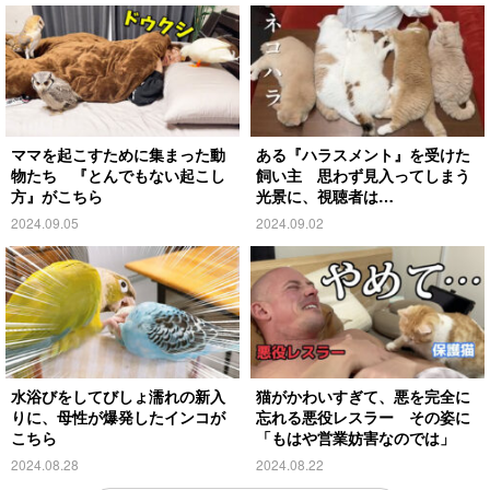
ママを起こすために集まった動
ある『ハラスメント』を受けた
物たち 『とんでもない起こし
飼い主 思わず見入ってしまう
方』がこちら
光景に、視聴者は…
2024.09.05
2024.09.02
水浴びをしてびしょ濡れの新入
猫がかわいすぎて、悪を完全に
りに、母性が爆発したインコが
忘れる悪役レスラー その姿に
こちら
「もはや営業妨害なのでは」
2024.08.28
2024.08.22