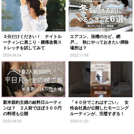
３分だけください！ ナイトル
エアコン、浴槽のカビ、網
ーティンに肩こり・腰痛改善ス
戸… 秋にやっておきたい掃除
トレッチを試してみて
場所は？
2024.04.04
2022.11.08
新米節約主婦の給料日ルーティ
「４０分でこれはすごい」 女
ンは？ ２人前でほぼ３００円
性会社員が公開したモーニング
の料理も公開
ルーティンが、完璧すぎる！
2022.09.05
2024.01.20