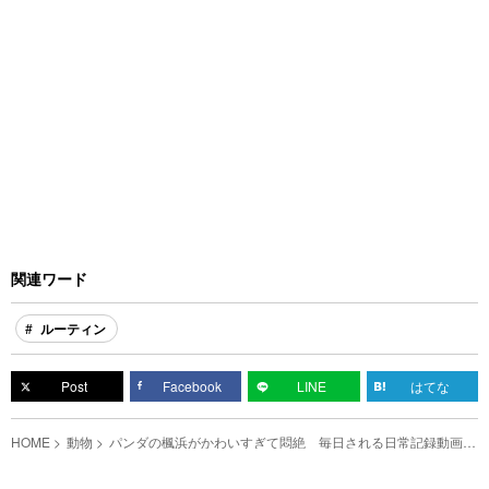
関連ワード
ルーティン
Post
Facebook
LINE
はてな
HOME
動物
パンダの楓浜がかわいすぎて悶絶 毎日される日常記録動画に
釘付け！