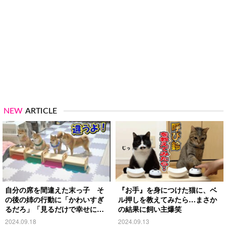
NEW
ARTICLE
自分の席を間違えた末っ子 そ
『お手』を身につけた猫に、ベ
の後の姉の行動に「かわいすぎ
ル押しを教えてみたら…まさか
るだろ」「見るだけで幸せにな
の結果に飼い主爆笑
る」
2024.09.18
2024.09.13