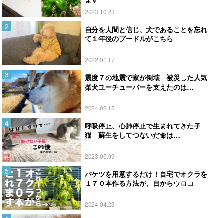
2023.10.23
自分を人間と信じ、犬であることを忘れ
て１年後のプードルがこちら
2022.01.17
震度７の地震で家が倒壊 被災した人気
柴犬ユーチューバーを支えたのは…
2024.02.15
呼吸停止、心肺停止で生まれてきた子
猫 蘇生をしてつないだ命は…
2023.05.09
バケツを用意するだけ！自宅でオクラを
１７０本作る方法が、目からウロコ
2024.04.23