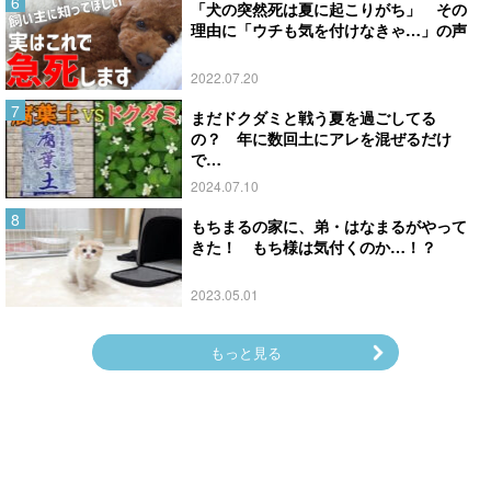
「犬の突然死は夏に起こりがち」 その
理由に「ウチも気を付けなきゃ…」の声
2022.07.20
まだドクダミと戦う夏を過ごしてる
の？ 年に数回土にアレを混ぜるだけ
で…
2024.07.10
もちまるの家に、弟・はなまるがやって
きた！ もち様は気付くのか…！？
2023.05.01
もっと見る