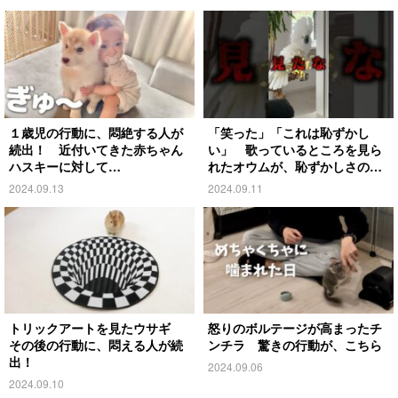
１歳児の行動に、悶絶する人が
「笑った」「これは恥ずかし
続出！ 近付いてきた赤ちゃん
い」 歌っているところを見ら
ハスキーに対して…
れたオウムが、恥ずかしさのあ
まり…
2024.09.13
2024.09.11
トリックアートを見たウサギ
怒りのボルテージが高まったチ
その後の行動に、悶える人が続
ンチラ 驚きの行動が、こちら
出！
2024.09.06
2024.09.10