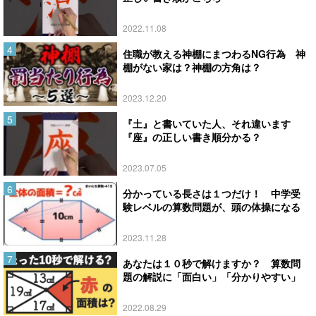
2022.11.08
住職が教える神棚にまつわるNG行為 神
棚がない家は？神棚の方角は？
2023.12.20
『土』と書いていた人、それ違います
『座』の正しい書き順分かる？
2023.07.05
分かっている長さは１つだけ！ 中学受
験レベルの算数問題が、頭の体操になる
2023.11.28
あなたは１０秒で解けますか？ 算数問
題の解説に「面白い」「分かりやすい」
2022.08.29