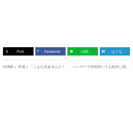
Post
Facebook
LINE
はてな
HOME
学習
「こんな石あるんだ！」 ハンマーで何回叩いても絶対に四角
く割れる石がこれ！