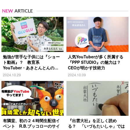
NEW
ARTICLE
勉強が苦手な子供には『ショー
人気YouTuberが多く所属する
ト動画』？ 教育系
『PPP STUDIO』の魅力は？
YouTuber・あきとんとんの戦
CEOが明かす技術力
略とは
2024.10.29
2024.10.09
有隣堂、初の２４時間生配信イ
『出雲大社』を正しく読め
ベント R.B.ブッコローのサイ
る？ 「いづもたいしゃ」では