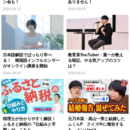
ン会も！
ありません！
2024.09.12
2024.09.05
日本語解説でばっちり学べ
教育系YouTuber・葉一が教え
る！ 韓国語インフルエンサー
る暗記、やる気アップのコツ
がオンライン講座を開始
は？
2024.09.04
2024.08.21
税理士が分かりやすく解説！
元乃木坂・高山一実と結婚した
ふるさと納税の『仕組みと手
ふくらP クイズ中に報告する
順』が、こちら
も、メンバーは…