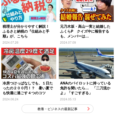
税理士が分かりやすく解説！
元乃木坂・高山一実と結婚した
ふるさと納税の『仕組みと手
ふくらP クイズ中に報告する
順』が、こちら
も、メンバーは…
2024.07.26
2024.07.09
冷房つけっぱなしでも、１日た
ANAのパイロットに持っている
ったの２００円！？ 暑い夏で
免許を聞いたら… 「二刀流か
も快適に過ごす４つのコツ
よ」「すごすぎる」
2024.06.24
2024.05.13
教養・ビジネスの最新記事