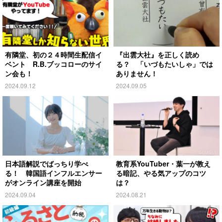
有隣堂、初の２４時間生配信イ
『出雲大社』を正しく読め
ベント R.B.ブッコローのサイ
る？ 「いづもたいしゃ」では
ン会も！
ありません！
2024.09.12
2024.09.05
日本語解説でばっちり学べ
教育系YouTuber・葉一が教え
る！ 韓国語インフルエンサー
る暗記、やる気アップのコツ
がオンライン講座を開始
は？
2024.09.04
2024.08.21