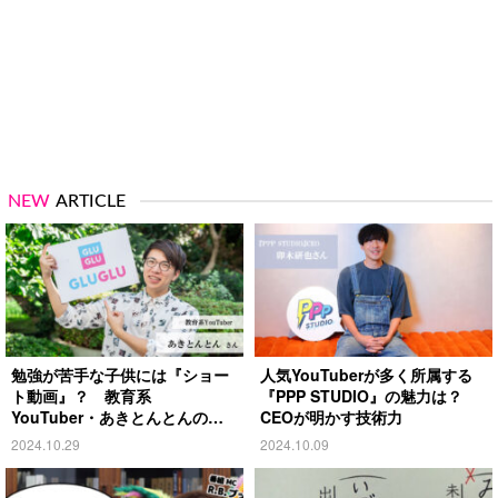
NEW
ARTICLE
勉強が苦手な子供には『ショー
人気YouTuberが多く所属する
ト動画』？ 教育系
『PPP STUDIO』の魅力は？
YouTuber・あきとんとんの戦
CEOが明かす技術力
略とは
2024.10.29
2024.10.09