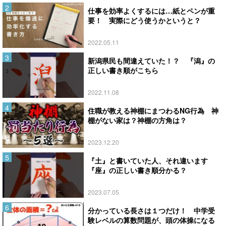
仕事を効率よくするには…紙とペンが重
要！ 実際にどう使うかというと？
2022.05.11
新潟県民も間違えていた！？ 『潟』の
正しい書き順がこちら
2022.11.08
住職が教える神棚にまつわるNG行為 神
棚がない家は？神棚の方角は？
2023.12.20
『土』と書いていた人、それ違います
『座』の正しい書き順分かる？
2023.07.05
分かっている長さは１つだけ！ 中学受
験レベルの算数問題が、頭の体操になる