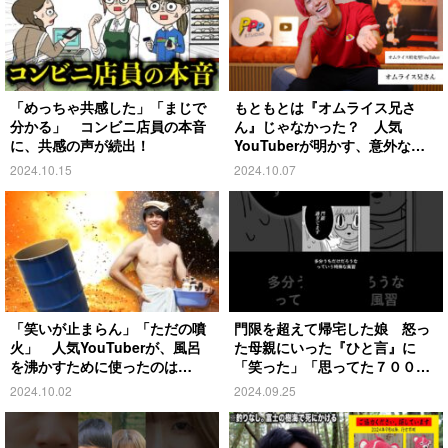
「めっちゃ共感した」「まじで
もともとは『オムライス兄さ
分かる」 コンビニ店員の本音
ん』じゃなかった？ 人気
に、共感の声が続出！
YouTuberが明かす、意外な過
去とは
2024.10.15
2024.10.07
「笑いが止まらん」「ただの噴
門限を超えて帰宅した娘 怒っ
火」 人気YouTuberが、風呂
た母親にいった『ひと言』に
を沸かすために使ったのは…
「笑った」「思ってた７００倍
特殊」
2024.10.02
2024.09.25