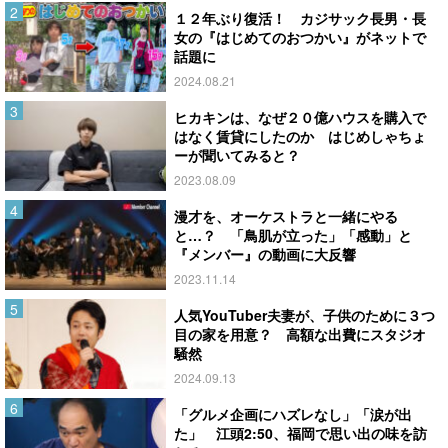
１２年ぶり復活！ カジサック長男・長
女の『はじめてのおつかい』がネットで
話題に
2024.08.21
ヒカキンは、なぜ２０億ハウスを購入で
はなく賃貸にしたのか はじめしゃちょ
ーが聞いてみると？
2023.08.09
漫才を、オーケストラと一緒にやる
と…？ 「鳥肌が立った」「感動」と
『メンバー』の動画に大反響
2023.11.14
人気YouTuber夫妻が、子供のために３つ
目の家を用意？ 高額な出費にスタジオ
騒然
2024.09.13
「グルメ企画にハズレなし」「涙が出
た」 江頭2:50、福岡で思い出の味を訪