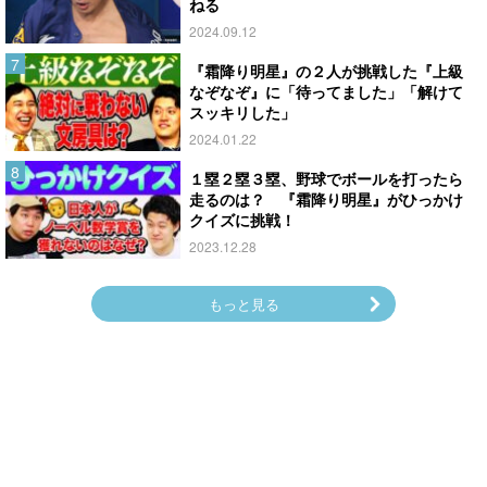
ねる
2024.09.12
『霜降り明星』の２人が挑戦した『上級
なぞなぞ』に「待ってました」「解けて
スッキリした」
2024.01.22
１塁２塁３塁、野球でボールを打ったら
走るのは？ 『霜降り明星』がひっかけ
クイズに挑戦！
2023.12.28
もっと見る