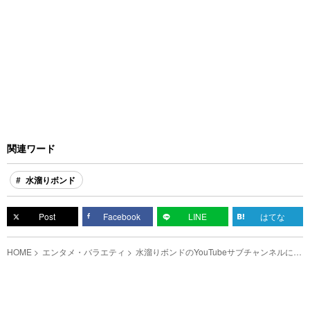
関連ワード
水溜りボンド
Post
Facebook
LINE
はてな
HOME
エンタメ・バラエティ
水溜りボンドのYouTubeサブチャンネルに出
演できるチャンス！ LINE LIVEでイベント
を開催