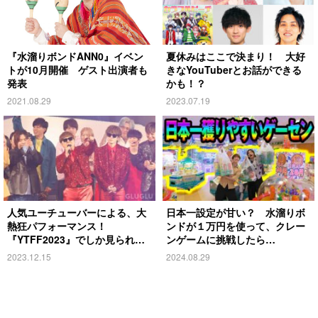
『水溜りボンドANN0』イベン
夏休みはここで決まり！ 大好
トが10月開催 ゲスト出演者も
きなYouTuberとお話ができる
発表
かも！？
2021.08.29
2023.07.19
人気ユーチューバーによる、大
日本一設定が甘い？ 水溜りボ
熱狂パフォーマンス！
ンドが１万円を使って、クレー
『YTFF2023』でしか見られな
ンゲームに挑戦したら…
いコラボも
2023.12.15
2024.08.29