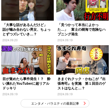
「大事な話があるんだけど」
「見つかって本当によかっ
話が噛み合わない男女、ちょっ
た…」 富士の樹海で危険なハ
とずつズレていき…？
プニング発生
2024.09.20
2024.09.19
目が覚めたら事件発生！？ 酔
きまぐれクック・かねこが『出
い潰れたYouTuberに超リアル
張寿司』を実施 第１回目のゲ
ドッキリ
ストはなんと…？
2024.09.19
2024.09.19
エンタメ・バラエティの最新記事