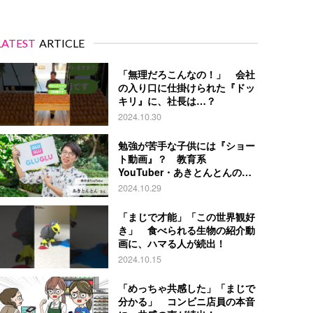
LATEST
ARTICLE
「無理だろこんなの！」 会社
の入り口に仕掛けられた『ドッ
キリ』に、社長は…？
2024.10.30
勉強が苦手な子供には『ショー
ト動画』？ 教育系
YouTuber・あきとんとんの戦
略とは
2024.10.29
「まじで才能」「この世界観好
き」 食べられる生物の紹介動
画に、ハマる人が続出！
2024.10.15
「めっちゃ共感した」「まじで
分かる」 コンビニ店員の本音