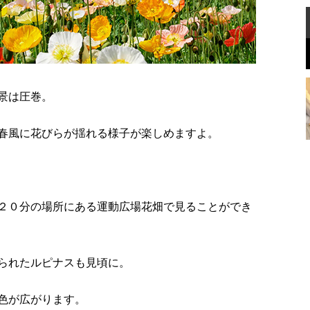
景は圧巻。
春風に花びらが揺れる様子が楽しめますよ。
２０分の場所にある運動広場花畑で見ることができ
られたルピナスも見頃に。
色が広がります。