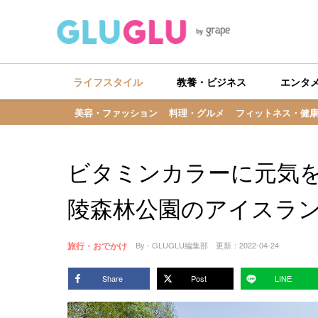
ライフスタイル
教養・ビジネス
エンタ
美容・ファッション
料理・グルメ
フィットネス・健
ビタミンカラーに元気
陵森林公園のアイスラ
旅行・おでかけ
By - GLUGLU編集部
更新：
2022-04-24
Share
Post
LINE