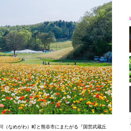
川（なめがわ）町と熊谷市にまたがる『国営武蔵丘