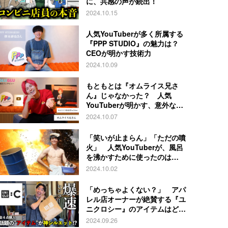
に、共感の声が続出！
2024.10.15
人気YouTuberが多く所属する
『PPP STUDIO』の魅力は？
CEOが明かす技術力
2024.10.09
もともとは『オムライス兄さ
ん』じゃなかった？ 人気
YouTuberが明かす、意外な過
去とは
2024.10.07
「笑いが止まらん」「ただの噴
火」 人気YouTuberが、風呂
を沸かすために使ったのは…
2024.10.02
「めっちゃよくない？」 アパ
レル店オーナーが絶賛する『ユ
ニクロシー』のアイテムはど
れ？
2024.09.26