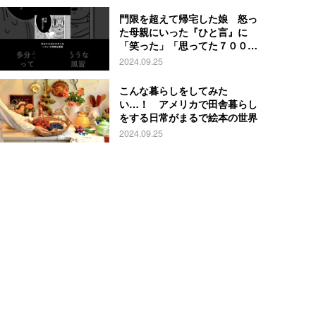
門限を超えて帰宅した娘 怒っ
た母親にいった『ひと言』に
「笑った」「思ってた７００倍
特殊」
2024.09.25
こんな暮らしをしてみた
い…！ アメリカで田舎暮らし
をする日常がまるで絵本の世界
2024.09.25