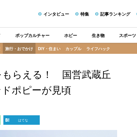
インタビュー
特集
記事ランキング
メ
ポップカルチャー
ホビー
生き物
スポーツ
康
旅行・おでかけ
DIY・住まい
カップル
ライフハック
をもらえる！ 国営武蔵丘
ンドポピーが見頃
はてな