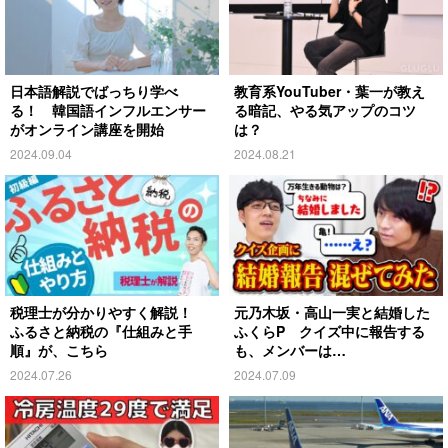
日本語解説でばっちり学べ
教育系YouTuber・葉一が教え
る！ 韓国語インフルエンサー
る暗記、やる気アップのコツ
がオンライン講座を開始
は？
2024.09.04
2024.08.21
税理士が分かりやすく解説！
元乃木坂・高山一実と結婚した
ふるさと納税の『仕組みと手
ふくらP クイズ中に報告する
順』が、こちら
も、メンバーは…
2024.07.26
2024.07.09