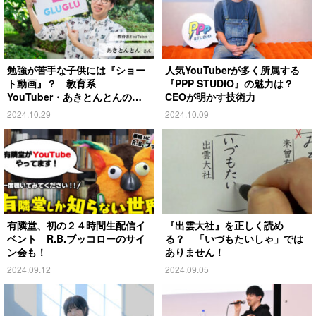
勉強が苦手な子供には『ショー
人気YouTuberが多く所属する
ト動画』？ 教育系
『PPP STUDIO』の魅力は？
YouTuber・あきとんとんの戦
CEOが明かす技術力
略とは
2024.10.29
2024.10.09
有隣堂、初の２４時間生配信イ
『出雲大社』を正しく読め
ベント R.B.ブッコローのサイ
る？ 「いづもたいしゃ」では
ン会も！
ありません！
2024.09.12
2024.09.05