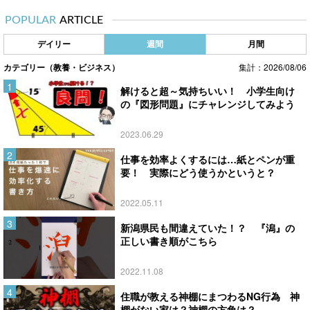
POPULAR
ARTICLE
デイリー
週間
月間
カテゴリー（教養・ビジネス）
集計：2026/08/06
解けると超～気持ちいい！ 小学生向け
の『図形問題』にチャレンジしてみよう
2023.06.29
仕事を効率よくするには…紙とペンが重
要！ 実際にどう使うかというと？
2022.05.11
新潟県民も間違えていた！？ 『潟』の
正しい書き順がこちら
2022.11.08
住職が教える神棚にまつわるNG行為 神
棚がない家は？神棚の方角は？