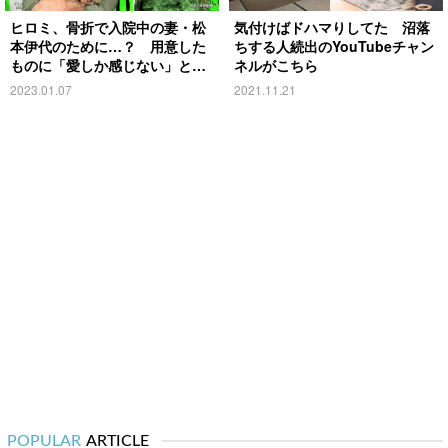
ヒロミ、骨折で入院中の妻・松
気付けばドハマりしてた 沼落
本伊代のために…？ 用意した
ちする人続出のYouTubeチャン
ものに「愛しか感じない」と反
ネルがこちら
響
2023.01.07
2021.11.21
POPULAR
ARTICLE