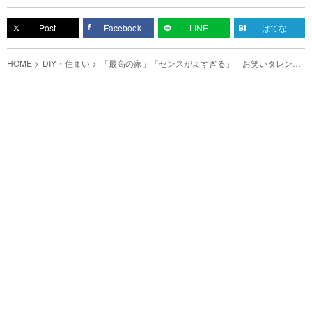
Post
Facebook
LINE
はてな
HOME
DIY・住まい
「最高の家」「センスがよすぎる」 お笑いタレント
が引っ越し先の家をDIY！