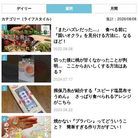
デイリー
週間
月間
カテゴリー（ライフスタイル）
集計：2026/08/08
「またハズレだった…」 食べる前に
『固いオクラ』を見分ける方法に、なる
ほど！
2022.08.08
切った後に桃が甘くなかったことが判
明… ここからおいしくする方法はあ
る？
2024.07.17
揖保乃糸が紹介する『スピード塩昆布そ
うめん』 さっぱり食べられるアレンジ
がこちら
2023.08.22
焼かない『プラバン』ってどういうこ
と？ 簡単すぎる作り方がすごい！