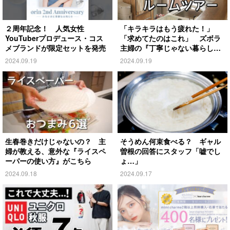
２周年記念！ 人気女性
「キラキラはもう疲れた！」
YouTuberプロデュース・コス
「求めてたのはこれ」 ズボラ
メブランドが限定セットを発売
主婦の『丁寧じゃない暮らし』
がこちら
2024.09.19
2024.09.19
生春巻きだけじゃないの？ 主
そうめん何束食べる？ ギャル
婦が教える、意外な『ライスペ
曽根の回答にスタッフ「嘘でし
ーパーの使い方』がこちら
ょ…」
2024.09.18
2024.09.17