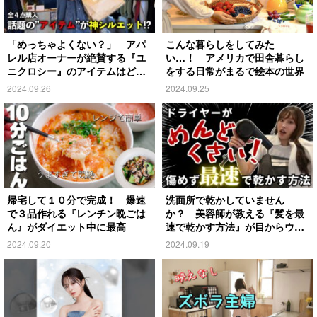
「めっちゃよくない？」 アパ
こんな暮らしをしてみた
レル店オーナーが絶賛する『ユ
い…！ アメリカで田舎暮らし
ニクロシー』のアイテムはど
をする日常がまるで絵本の世界
れ？
2024.09.26
2024.09.25
帰宅して１０分で完成！ 爆速
洗面所で乾かしていません
で３品作れる『レンチン晩ごは
か？ 美容師が教える『髪を最
ん』がダイエット中に最高
速で乾かす方法』が目からウロ
コ
2024.09.20
2024.09.19