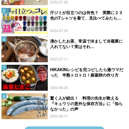
2022.07.22
汗ジミが目立つのは何色？ 実際に２３
色のTシャツを着て、見比べてみたら…
2024.07.03
沸かしたお茶、常温で冷まして冷蔵庫に
入れてない？実はそれ…
2023.07.11
HIKAKINレシピを完コピしたら激ウマだ
った 半熟トロトロ！麻薬卵の作り方
2022.06.24
驚く人が続出！ 料理の先生が教える
『キュウリの意外な保存方法』に「知ら
なかった」の声
2024.06.17