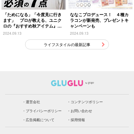
「ためになる」「今度見に行き
ななこプロデュース！ ４種カ
ます」 プロが教える、ユニク
ラコンが新発売、プレゼントキ
ロの『おすすめ秋アイテム』が
ャンペーンも
こちら
2024.09.13
2024.09.13
ライフスタイルの最新記事
運営会社
コンテンツポリシー
プライバシーポリシー
お問い合わせ
広告掲載について
採用情報