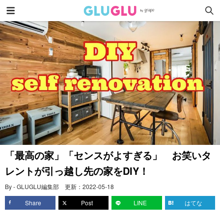
「最高の家」「センスがよすぎる」 お笑いタ
レントが引っ越し先の家をDIY！
By - GLUGLU編集部
更新：
2022-05-18
Share
Post
LINE
はてな