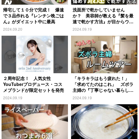
帰宅して１０分で完成！ 爆速
洗面所で乾かしていません
で３品作れる『レンチン晩ごは
か？ 美容師が教える『髪を最
ん』がダイエット中に最高
速で乾かす方法』が目からウロ
コ
2024.09.20
2024.09.19
２周年記念！ 人気女性
「キラキラはもう疲れた！」
YouTuberプロデュース・コス
「求めてたのはこれ」 ズボラ
メブランドが限定セットを発売
主婦の『丁寧じゃない暮らし』
がこちら
2024.09.19
2024.09.19