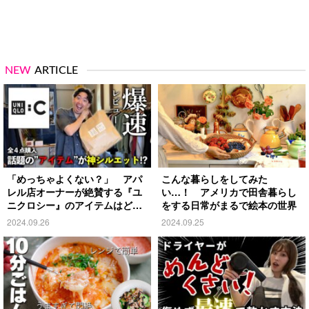
NEW
ARTICLE
「めっちゃよくない？」 アパ
こんな暮らしをしてみた
レル店オーナーが絶賛する『ユ
い…！ アメリカで田舎暮らし
ニクロシー』のアイテムはど
をする日常がまるで絵本の世界
れ？
2024.09.26
2024.09.25