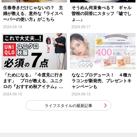
生春巻きだけじゃないの？ 主
そうめん何束食べる？ ギャル
婦が教える、意外な『ライスペ
曽根の回答にスタッフ「嘘でし
ーパーの使い方』がこちら
ょ…」
2024.09.18
2024.09.17
「ためになる」「今度見に行き
ななこプロデュース！ ４種カ
ます」 プロが教える、ユニク
ラコンが新発売、プレゼントキ
ロの『おすすめ秋アイテム』が
ャンペーンも
こちら
2024.09.13
2024.09.13
ライフスタイルの最新記事