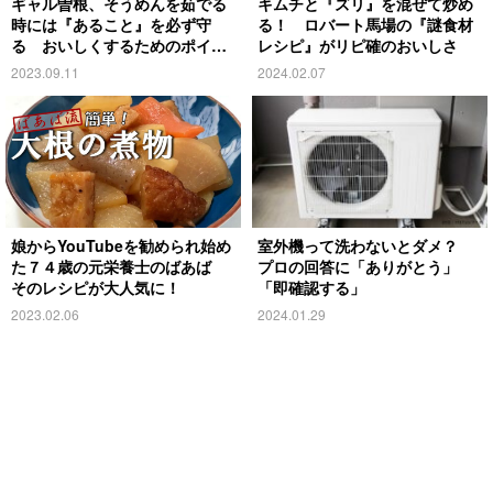
ギャル曽根、そうめんを茹でる
キムチと『ズリ』を混ぜて炒め
時には『あること』を必ず守
る！ ロバート馬場の『謎食材
る おいしくするためのポイン
レシピ』がリピ確のおいしさ
トとは
2023.09.11
2024.02.07
娘からYouTubeを勧められ始め
室外機って洗わないとダメ？
た７４歳の元栄養士のばあば
プロの回答に「ありがとう」
そのレシピが大人気に！
「即確認する」
2023.02.06
2024.01.29