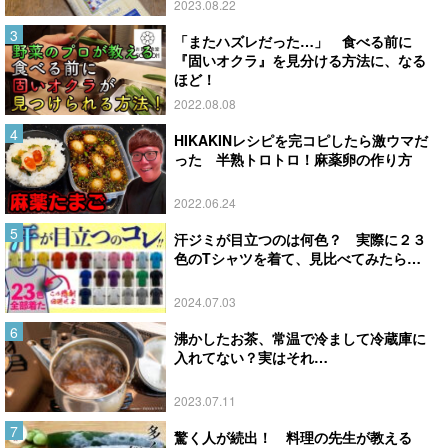
2023.08.22
「またハズレだった…」 食べる前に
『固いオクラ』を見分ける方法に、なる
ほど！
2022.08.08
HIKAKINレシピを完コピしたら激ウマだ
った 半熟トロトロ！麻薬卵の作り方
2022.06.24
汗ジミが目立つのは何色？ 実際に２３
色のTシャツを着て、見比べてみたら…
2024.07.03
沸かしたお茶、常温で冷まして冷蔵庫に
入れてない？実はそれ…
2023.07.11
驚く人が続出！ 料理の先生が教える