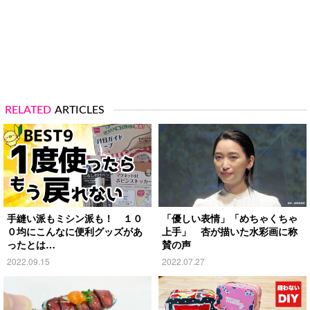
RELATED
ARTICLES
手縫い派もミシン派も！ １０
「優しい表情」「めちゃくちゃ
０均にこんなに便利グッズがあ
上手」 杏が描いた水彩画に称
ったとは…
賛の声
2022.09.15
2022.07.27