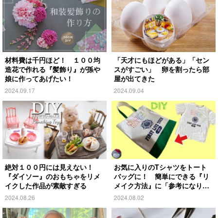
材料費は千円ほど！ １００均
「天才にもほどがある」「セン
造花で作れる『髪飾り』が孫や
スがすごい」 卵を割ったら部
娘に作ってあげたい！
屋が出てきた
2024.09.17
2024.09.04
絶対１００円には見えない！
お気に入りのTシャツをトート
『ダイソー』のおもちゃをリメ
バッグに！ 簡単にできる『リ
イクした作品が素敵すぎる
メイク方法』に「参考になりま
す」
2024.08.26
2024.08.02