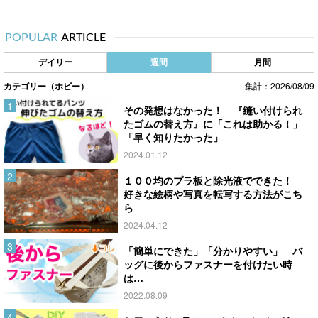
POPULAR
ARTICLE
デイリー
週間
月間
カテゴリー（ホビー）
集計：2026/08/09
その発想はなかった！ 『縫い付けられ
たゴムの替え方』に「これは助かる！」
「早く知りたかった」
2024.01.12
１００均のプラ板と除光液でできた！
好きな絵柄や写真を転写する方法がこち
ら
2024.04.12
「簡単にできた」「分かりやすい」 バ
ッグに後からファスナーを付けたい時
は…
2022.08.09