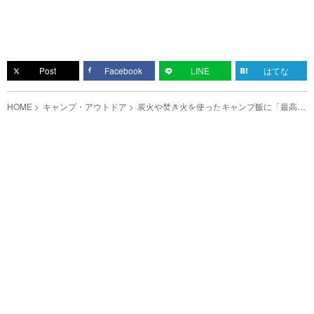
Post
Facebook
LINE
はてな
HOME
キャンプ・アウトドア
炭火や焚き火を使ったキャンプ飯に「最高」
「この世界観、素敵すぎる」の声