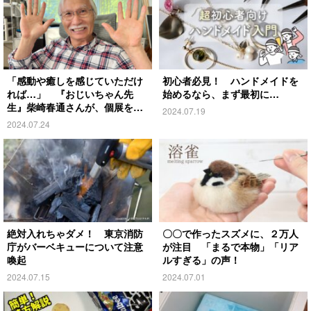
「感動や癒しを感じていただけ
初心者必見！ ハンドメイドを
れば…」 『おじいちゃん先
始めるなら、まず最初に…
生』柴崎春通さんが、個展を開
2024.07.19
催！
2024.07.24
絶対入れちゃダメ！ 東京消防
〇〇で作ったスズメに、２万人
庁がバーベキューについて注意
が注目 「まるで本物」「リア
喚起
ルすぎる」の声！
2024.07.15
2024.07.01