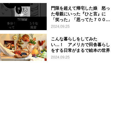
門限を超えて帰宅した娘 怒っ
た母親にいった『ひと言』に
「笑った」「思ってた７００倍
特殊」
2024.09.25
こんな暮らしをしてみた
い…！ アメリカで田舎暮らし
をする日常がまるで絵本の世界
2024.09.25