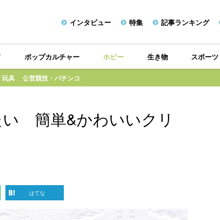
インタビュー
特集
記事ランキング
メ
ポップカルチャー
ホビー
生き物
スポーツ
・玩具
公営競技・パチンコ
い 簡単&かわいいクリ
はてな