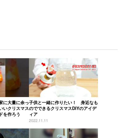
家に大量に余っ
子供と一緒に作りたい！ 身近なも
いいクリスマス
のでできるクリスマスDIYのアイデ
ドを作ろう
ィア
2022.11.11