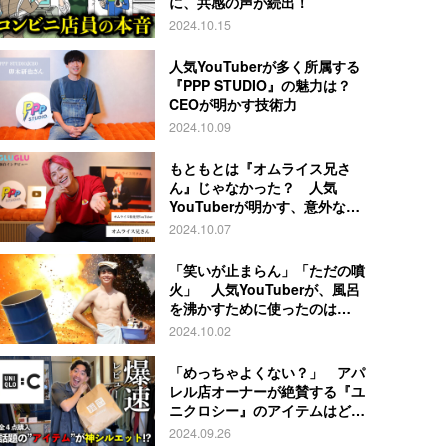
に、共感の声が続出！
2024.10.15
人気YouTuberが多く所属する
『PPP STUDIO』の魅力は？
CEOが明かす技術力
2024.10.09
もともとは『オムライス兄さ
ん』じゃなかった？ 人気
YouTuberが明かす、意外な過
去とは
2024.10.07
「笑いが止まらん」「ただの噴
火」 人気YouTuberが、風呂
を沸かすために使ったのは…
2024.10.02
「めっちゃよくない？」 アパ
レル店オーナーが絶賛する『ユ
ニクロシー』のアイテムはど
れ？
2024.09.26