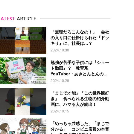
LATEST
ARTICLE
「無理だろこんなの！」 会社
の入り口に仕掛けられた『ドッ
キリ』に、社長は…？
2024.10.30
勉強が苦手な子供には『ショー
ト動画』？ 教育系
YouTuber・あきとんとんの戦
略とは
2024.10.29
「まじで才能」「この世界観好
き」 食べられる生物の紹介動
画に、ハマる人が続出！
2024.10.15
「めっちゃ共感した」「まじで
分かる」 コンビニ店員の本音