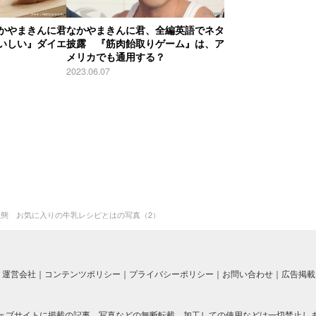
かやまきんに君
なかやまきんに君、全編英語でネタ
いしい』ダイエ
披露 『筋肉飴取りゲーム』は、ア
メリカでも通用する？
2023.06.07
態 お気に入りの牛乳レシピとはの写真（2）
運営会社
コンテンツポリシー
プライバシーポリシー
お問い合わせ
広告掲載
ェブサイトに掲載の記事、写真などの無断転載、加工しての使用などは一切禁止し