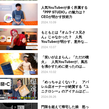
人気YouTuberが多く所属する
『PPP STUDIO』の魅力は？
CEOが明かす技術力
2024.10.09
もともとは『オムライス兄さ
ん』じゃなかった？ 人気
YouTuberが明かす、意外な過
去とは
2024.10.07
「笑いが止まらん」「ただの噴
火」 人気YouTuberが、風呂
を沸かすために使ったのは…
2024.10.02
「めっちゃよくない？」 アパ
レル店オーナーが絶賛する『ユ
ニクロシー』のアイテムはど
れ？
2024.09.26
門限を超えて帰宅した娘 怒っ