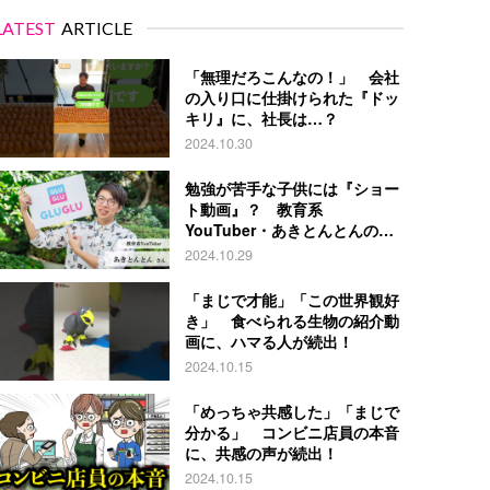
LATEST
ARTICLE
「無理だろこんなの！」 会社
の入り口に仕掛けられた『ドッ
キリ』に、社長は…？
2024.10.30
勉強が苦手な子供には『ショー
ト動画』？ 教育系
YouTuber・あきとんとんの戦
略とは
2024.10.29
「まじで才能」「この世界観好
き」 食べられる生物の紹介動
画に、ハマる人が続出！
2024.10.15
「めっちゃ共感した」「まじで
分かる」 コンビニ店員の本音
に、共感の声が続出！
2024.10.15