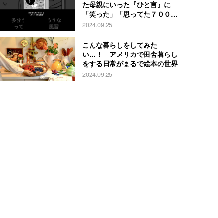
た母親にいった『ひと言』に
「笑った」「思ってた７００倍
特殊」
2024.09.25
こんな暮らしをしてみた
い…！ アメリカで田舎暮らし
をする日常がまるで絵本の世界
2024.09.25