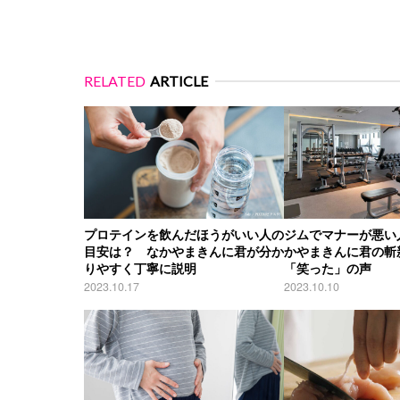
RELATED
ARTICLE
プロテインを飲んだほうがいい人の
ジムでマナーが悪い
目安は？ なかやまきんに君が分か
かやまきんに君の斬
りやすく丁寧に説明
「笑った」の声
2023.10.17
2023.10.10