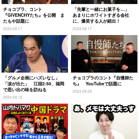
チョコプラ、コント
「先輩と一緒にお菓子を…」
『GIVENCHYたち』を公開 ま
あまりにホワイトすぎる会社
たもや話題に
に、爆笑する人が続出！
2024.09.17
2024.09.17
「グルメ企画にハズレなし」
チョコプラのコント『自慢師た
「涙が出た」 江頭2:50、福岡
ち』 YouTubeで話題に
で思い出の味を訪ねる
2024.09.09
2024.09.12