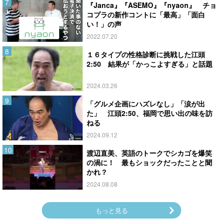
『Janca』『ASEMO』『nyaon』 チョ
コプラの新作コントに「最高」「面白
い！」の声
2022.07.20
１６タイプの性格診断に挑戦した江頭
2:50 結果が「かっこよすぎる」と話題
2024.03.26
「グルメ企画にハズレなし」「涙が出
た」 江頭2:50、福岡で思い出の味を訪
ねる
2024.09.12
渡辺直美、英語のトークでシカゴを爆笑
の渦に！ 最もショックだったことと聞
かれ？
2024.08.08
もっと見る