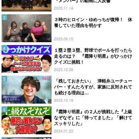
『メンバー』の動画に大反響
2023.11.14
３時のヒロイン・ゆめっちが復帰！ 休
養していた理由を明かす
2023.06.15
１塁２塁３塁、野球でボールを打ったら
走るのは？ 『霜降り明星』がひっかけ
クイズに挑戦！
2023.12.28
「残しておきたい」 津軽弁ユーチュー
バー・すんたろすが、家族に反対されて
も続ける理由は…
2023.10.18
『霜降り明星』の２人が挑戦した『上級
なぞなぞ』に「待ってました」「解けて
スッキリした」
2024.01.22