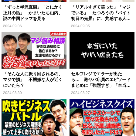
「ずっと半沢直樹」「とにかく
「リアルすぎて笑った」「マジ
正月の話」 かまいたち山内、
でいる」 たつろうの『バイト
謎の中国ドラマを見る
初日の光景』に、共感する人が
続出！
2024.09.06
2024.09.05
「そんな人に振り回されるの、
セルフレジでエラーが出た
マジで損」 不機嫌な人が近く
ら… 激ヤバ店員のエピソード
にいたら？
まとめに「強烈すぎ」「本当に
いる」の声
2024.08.30
2024.08.27