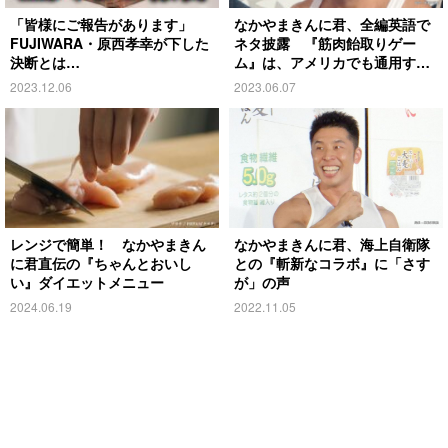
「皆様にご報告があります」
なかやまきんに君、全編英語で
FUJIWARA・原西孝幸が下した
ネタ披露 『筋肉飴取りゲー
決断とは…
ム』は、アメリカでも通用す
る？
2023.12.06
2023.06.07
レンジで簡単！ なかやまきん
なかやまきんに君、海上自衛隊
に君直伝の『ちゃんとおいし
との『斬新なコラボ』に「さす
い』ダイエットメニュー
が」の声
2024.06.19
2022.11.05