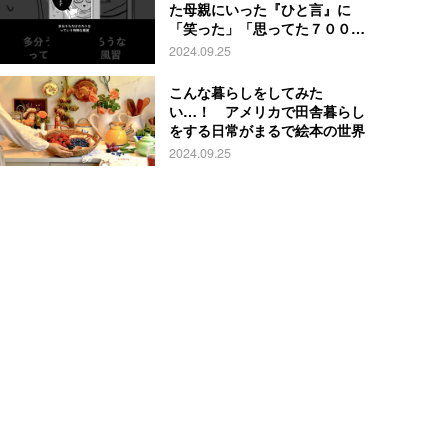
た母親にいった『ひと言』に
「笑った」「思ってた７００倍
特殊」
2024.09.25
こんな暮らしをしてみた
い…！ アメリカで田舎暮らし
をする日常がまるで絵本の世界
2024.09.25