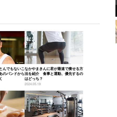
とんでもないこ
なかやまきんに君が最速で痩せる方
あのバンドから
法を紹介 食事と運動、優先するの
く
はどっち？
2024.05.19