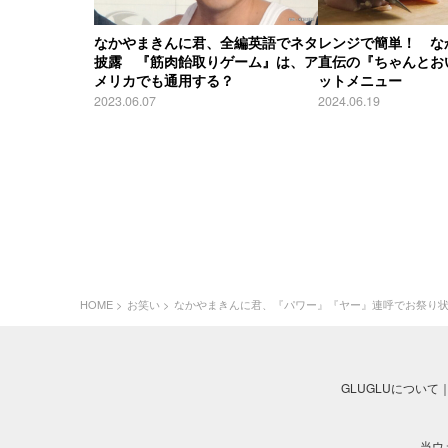
なかやまきんに君、全編英語でネタ
レンジで簡単！ な
披露 『筋肉飴取りゲーム』は、ア
直伝の『ちゃんとお
メリカでも通用する？
ットメニュー
2023.06.07
2024.06.19
HOME
お笑い
なかやまきんに君、『パワー』『ヤー』連呼でお祭り状
GLUGLUについて
当ウ