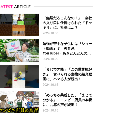
LATEST
ARTICLE
「無理だろこんなの！」 会社
の入り口に仕掛けられた『ドッ
キリ』に、社長は…？
2024.10.30
勉強が苦手な子供には『ショー
ト動画』？ 教育系
YouTuber・あきとんとんの戦
略とは
2024.10.29
「まじで才能」「この世界観好
き」 食べられる生物の紹介動
画に、ハマる人が続出！
2024.10.15
「めっちゃ共感した」「まじで
分かる」 コンビニ店員の本音
に、共感の声が続出！
2024.10.15