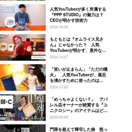
人気YouTuberが多く所属する
『PPP STUDIO』の魅力は？
CEOが明かす技術力
2024.10.09
もともとは『オムライス兄さ
ん』じゃなかった？ 人気
YouTuberが明かす、意外な過
去とは
2024.10.07
「笑いが止まらん」「ただの噴
火」 人気YouTuberが、風呂
を沸かすために使ったのは…
2024.10.02
「めっちゃよくない？」 アパ
レル店オーナーが絶賛する『ユ
ニクロシー』のアイテムはど
れ？
2024.09.26
門限を超えて帰宅した娘 怒っ