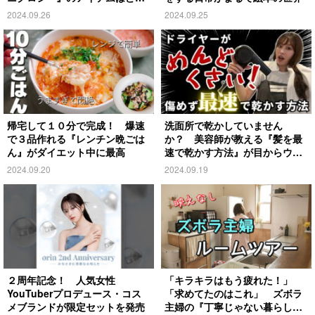
れ？
2024.09.26
2024.09.25
帰宅して１０分で完成！ 爆速
洗面所で乾かしていません
で３品作れる『レンチン晩ごは
か？ 美容師が教える『髪を最
ん』がダイエット中に最高
速で乾かす方法』が目からウロ
コ
2024.09.20
2024.09.19
２周年記念！ 人気女性
「キラキラはもう疲れた！」
YouTuberプロデュース・コス
「求めてたのはこれ」 ズボラ
メブランドが限定セットを発売
主婦の『丁寧じゃない暮らし』