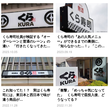
くら寿司社員が検証する『オー
くら寿司の『あの人気メニュ
ダーレーンと普通のレーン』の
ー』ができるまでの裏側に、
違い 「行きたくなってきた」
「知らなかった…！」「この動
の声
画はレア」の声
2023.10.05
2023.09.19
これ知ってた！？ 実はくら寿
「衝撃」「めっちゃ気になって
司には、東日本と西日本で味が
た」 くら寿司で皿投入後、ど
違う商品が…
うなってる？
2022.11.28
2022.11.30