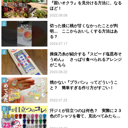
『固いオクラ』を見分ける方法に、なる
ほど！
2022.08.08
切った後に桃が甘くなかったことが判
明… ここからおいしくする方法はあ
る？
2024.07.17
揖保乃糸が紹介する『スピード塩昆布そ
うめん』 さっぱり食べられるアレンジ
がこちら
2023.08.22
焼かない『プラバン』ってどういうこ
と？ 簡単すぎる作り方がすごい！
2022.07.22
汗ジミが目立つのは何色？ 実際に２３
色のTシャツを着て、見比べてみたら…