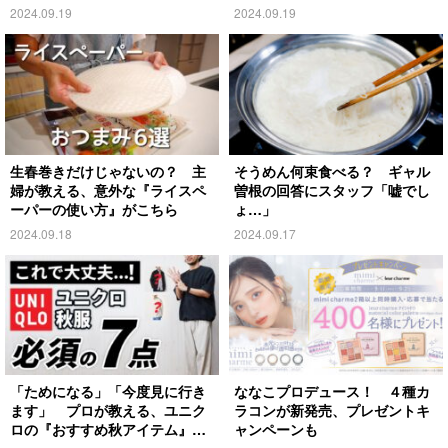
がこちら
2024.09.19
2024.09.19
生春巻きだけじゃないの？ 主
そうめん何束食べる？ ギャル
婦が教える、意外な『ライスペ
曽根の回答にスタッフ「嘘でし
ーパーの使い方』がこちら
ょ…」
2024.09.18
2024.09.17
「ためになる」「今度見に行き
ななこプロデュース！ ４種カ
ます」 プロが教える、ユニク
ラコンが新発売、プレゼントキ
ロの『おすすめ秋アイテム』が
ャンペーンも