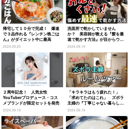
帰宅して１０分で完成！ 爆速
洗面所で乾かしていません
で３品作れる『レンチン晩ごは
か？ 美容師が教える『髪を最
ん』がダイエット中に最高
速で乾かす方法』が目からウロ
コ
2024.09.20
2024.09.19
２周年記念！ 人気女性
「キラキラはもう疲れた！」
YouTuberプロデュース・コス
「求めてたのはこれ」 ズボラ
メブランドが限定セットを発売
主婦の『丁寧じゃない暮らし』
がこちら
2024.09.19
2024.09.19