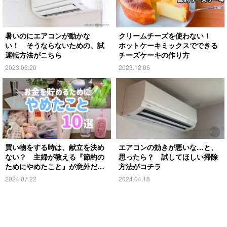
暑いのにエアコンが動かな
クリームチーズを使わない！
い！ そうならないための、試
ホットケーキミックスでできる
運転方法がこちら
チーズケーキの作り方
2023.06.20
2023.12.06
買い物をする時は、献立を決め
エアコンの効きが悪いな…と、
ない？ 主婦が教える『節約の
思ったら？ 試してほしい掃除
ためにやめたこと』が意外だっ
方法がコチラ
た
2024.07.22
2024.04.18