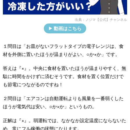
出典：
ノジマ【公式】チャンネル
動画はこちら
１問目は「お皿がないフラットタイプの電子レンジは、食
材を外側に置いたほうが温まりがよい、○か×か」です。
答えは『×』。中央に食材を置いたほうが温まりやすく、無
駄に時間をかけずに済むそうです。食材を置く位置だけで
も節電につながるのですね！
２問目は「エアコンは自動運転よりも風量を一番弱くした
ほうが電気代は安い、○か×か」というもの。
正解は『×』。弱運転では、なかなか設定温度にならないた
め、常にフル稼働の状態になります。