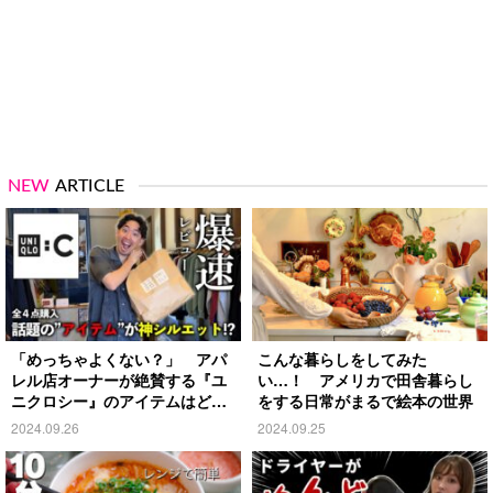
NEW
ARTICLE
「めっちゃよくない？」 アパ
こんな暮らしをしてみた
レル店オーナーが絶賛する『ユ
い…！ アメリカで田舎暮らし
ニクロシー』のアイテムはど
をする日常がまるで絵本の世界
れ？
2024.09.26
2024.09.25