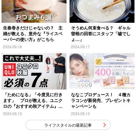
生春巻きだけじゃないの？ 主
そうめん何束食べる？ ギャル
婦が教える、意外な『ライスペ
曽根の回答にスタッフ「嘘でし
ーパーの使い方』がこちら
ょ…」
2024.09.18
2024.09.17
「ためになる」「今度見に行き
ななこプロデュース！ ４種カ
ます」 プロが教える、ユニク
ラコンが新発売、プレゼントキ
ロの『おすすめ秋アイテム』が
ャンペーンも
こちら
2024.09.13
2024.09.13
ライフスタイルの最新記事