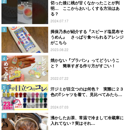
切った後に桃が甘くなかったことが判
明… ここからおいしくする方法はあ
る？
2024.07.17
揖保乃糸が紹介する『スピード塩昆布そ
うめん』 さっぱり食べられるアレンジ
がこちら
2023.08.22
焼かない『プラバン』ってどういうこ
と？ 簡単すぎる作り方がすごい！
2022.07.22
汗ジミが目立つのは何色？ 実際に２３
色のTシャツを着て、見比べてみたら…
2024.07.03
沸かしたお茶、常温で冷まして冷蔵庫に
入れてない？実はそれ…