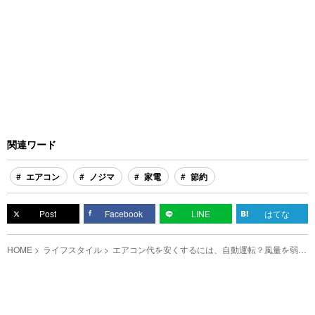
関連ワード
エアコン
ノジマ
家電
節約
Post
Facebook
LINE
はてな
HOME
ライフスタイル
エアコン代を安くするには、自動運転？風量を弱め
る？ めちゃ簡単な『節電テク』を紹介