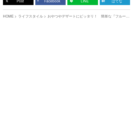
Post
Facebook
LINE
はてな
HOME
ライフスタイル
おやつやデザートにピッタリ！ 簡単な『フルーツ
寒天玉』の作り方とは？