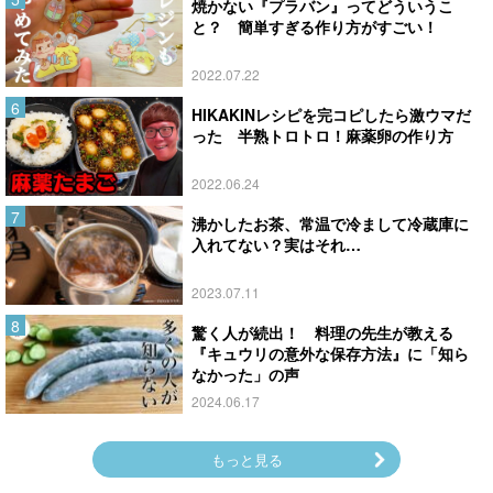
焼かない『プラバン』ってどういうこ
と？ 簡単すぎる作り方がすごい！
2022.07.22
HIKAKINレシピを完コピしたら激ウマだ
った 半熟トロトロ！麻薬卵の作り方
2022.06.24
沸かしたお茶、常温で冷まして冷蔵庫に
入れてない？実はそれ…
2023.07.11
驚く人が続出！ 料理の先生が教える
『キュウリの意外な保存方法』に「知ら
なかった」の声
2024.06.17
もっと見る