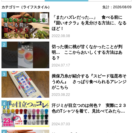
カテゴリー（ライフスタイル）
集計：2026/08/09
「またハズレだった…」 食べる前に
『固いオクラ』を見分ける方法に、なる
ほど！
2022.08.08
切った後に桃が甘くなかったことが判
明… ここからおいしくする方法はあ
る？
2024.07.17
揖保乃糸が紹介する『スピード塩昆布そ
うめん』 さっぱり食べられるアレンジ
がこちら
2023.08.22
汗ジミが目立つのは何色？ 実際に２３
色のTシャツを着て、見比べてみたら…
2024.07.03