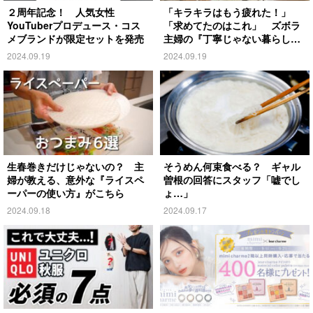
２周年記念！ 人気女性
「キラキラはもう疲れた！」
YouTuberプロデュース・コス
「求めてたのはこれ」 ズボラ
メブランドが限定セットを発売
主婦の『丁寧じゃない暮らし』
がこちら
2024.09.19
2024.09.19
生春巻きだけじゃないの？ 主
そうめん何束食べる？ ギャル
婦が教える、意外な『ライスペ
曽根の回答にスタッフ「嘘でし
ーパーの使い方』がこちら
ょ…」
2024.09.18
2024.09.17