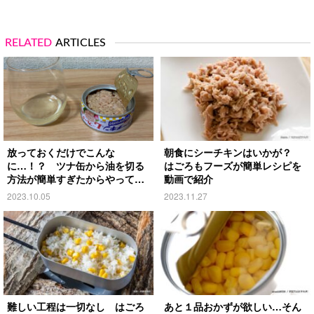
RELATED
ARTICLES
放っておくだけでこんな
朝食にシーチキンはいかが？
に…！？ ツナ缶から油を切る
はごろもフーズが簡単レシピを
方法が簡単すぎたからやってみ
動画で紹介
た
2023.10.05
2023.11.27
難しい工程は一切なし はごろ
あと１品おかずが欲しい…そん