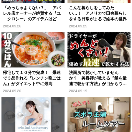
「めっちゃよくない？」 アパ
こんな暮らしをしてみた
レル店オーナーが絶賛する『ユ
い…！ アメリカで田舎暮らし
ニクロシー』のアイテムはど
をする日常がまるで絵本の世界
れ？
2024.09.26
2024.09.25
帰宅して１０分で完成！ 爆速
洗面所で乾かしていません
で３品作れる『レンチン晩ごは
か？ 美容師が教える『髪を最
ん』がダイエット中に最高
速で乾かす方法』が目からウロ
コ
2024.09.20
2024.09.19