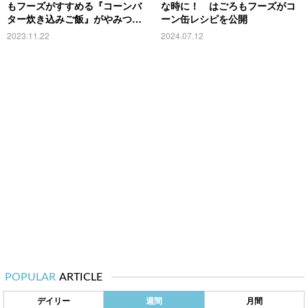
もフーズがすすめる『コーンバ
な時に！ はごろもフーズがコ
ター炊き込みご飯』がやみつき
ーン缶レシピを公開
になりそう！
2023.11.22
2024.07.12
POPULAR
ARTICLE
デイリー
週間
月間