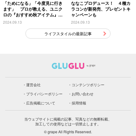
「ためになる」「今度見に行き
ななこプロデュース！ ４種カ
ます」 プロが教える、ユニク
ラコンが新発売、プレゼントキ
ロの『おすすめ秋アイテム』が
ャンペーンも
こちら
2024.09.13
2024.09.13
ライフスタイルの最新記事
運営会社
コンテンツポリシー
プライバシーポリシー
お問い合わせ
広告掲載について
採用情報
当ウェブサイトに掲載の記事、写真などの無断転載、
加工しての使用などは一切禁止します。
© grape All Rights Reserved.