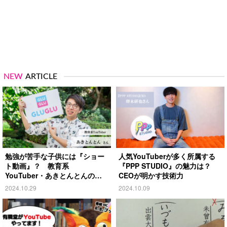
NEW
ARTICLE
勉強が苦手な子供には『ショー
人気YouTuberが多く所属する
ト動画』？ 教育系
『PPP STUDIO』の魅力は？
YouTuber・あきとんとんの戦
CEOが明かす技術力
略とは
2024.10.29
2024.10.09