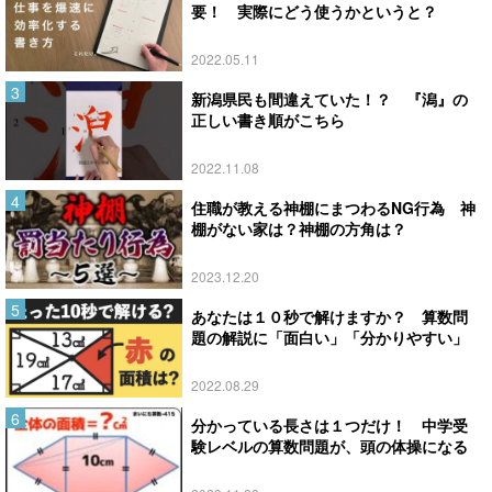
要！ 実際にどう使うかというと？
2022.05.11
新潟県民も間違えていた！？ 『潟』の
正しい書き順がこちら
2022.11.08
住職が教える神棚にまつわるNG行為 神
棚がない家は？神棚の方角は？
2023.12.20
あなたは１０秒で解けますか？ 算数問
題の解説に「面白い」「分かりやすい」
2022.08.29
分かっている長さは１つだけ！ 中学受
験レベルの算数問題が、頭の体操になる