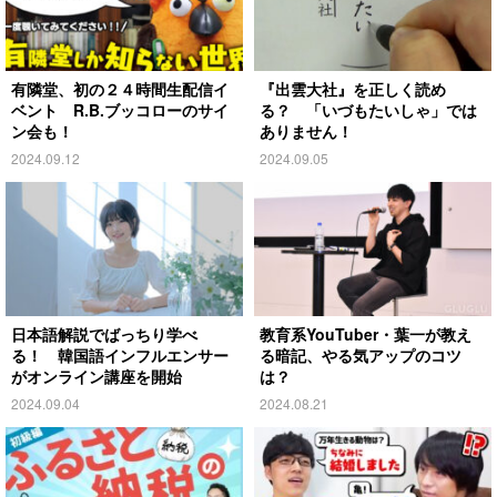
有隣堂、初の２４時間生配信イ
『出雲大社』を正しく読め
ベント R.B.ブッコローのサイ
る？ 「いづもたいしゃ」では
ン会も！
ありません！
2024.09.12
2024.09.05
日本語解説でばっちり学べ
教育系YouTuber・葉一が教え
る！ 韓国語インフルエンサー
る暗記、やる気アップのコツ
がオンライン講座を開始
は？
2024.09.04
2024.08.21