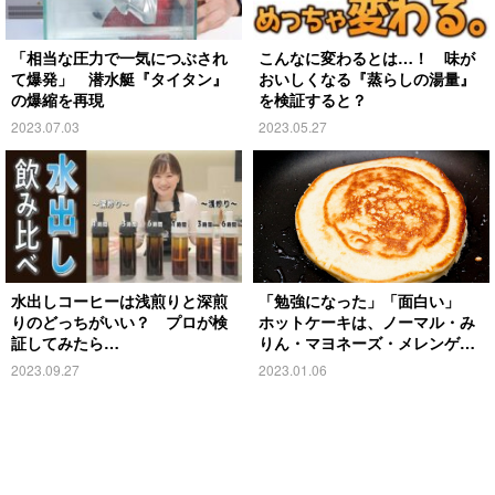
「相当な圧力で一気につぶされ
こんなに変わるとは…！ 味が
て爆発」 潜水艇『タイタン』
おいしくなる『蒸らしの湯量』
の爆縮を再現
を検証すると？
2023.07.03
2023.05.27
水出しコーヒーは浅煎りと深煎
「勉強になった」「面白い」
りのどっちがいい？ プロが検
ホットケーキは、ノーマル・み
証してみたら…
りん・マヨネーズ・メレンゲど
れが一番膨らむ？
2023.09.27
2023.01.06