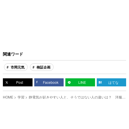
関連ワード
市岡元気
検証企画
Post
Facebook
LINE
はてな
HOME
学習
静電気が起きやすい人と、そうではない人の違いは？ 洋服・
肌・靴で検証した結果…