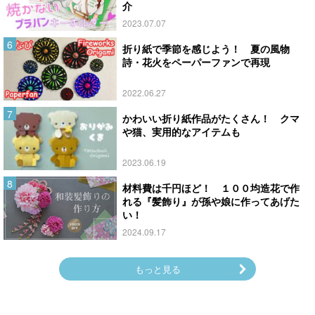
介
2023.07.07
折り紙で季節を感じよう！ 夏の風物
詩・花火をペーパーファンで再現
2022.06.27
かわいい折り紙作品がたくさん！ クマ
や猫、実用的なアイテムも
2023.06.19
材料費は千円ほど！ １００均造花で作
れる『髪飾り』が孫や娘に作ってあげた
い！
2024.09.17
もっと見る