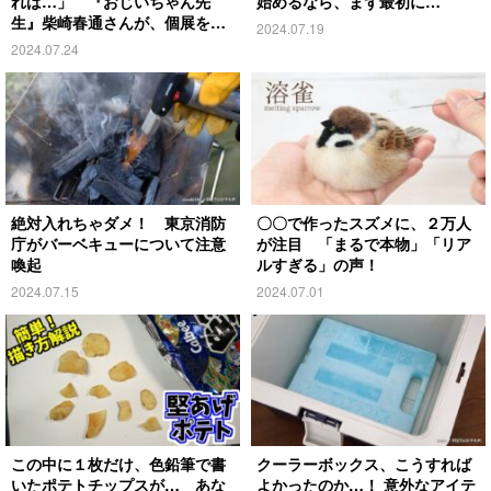
れば…」 『おじいちゃん先
始めるなら、まず最初に…
生』柴崎春通さんが、個展を開
2024.07.19
催！
2024.07.24
絶対入れちゃダメ！ 東京消防
〇〇で作ったスズメに、２万人
庁がバーベキューについて注意
が注目 「まるで本物」「リア
喚起
ルすぎる」の声！
2024.07.15
2024.07.01
この中に１枚だけ、色鉛筆で書
クーラーボックス、こうすれば
いたポテトチップスが… あな
よかったのか…！ 意外なアイテ