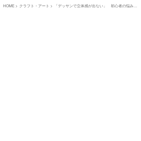
HOME
クラフト・アート
「デッサンで立体感が出ない」 初心者の悩み
に、現役画家が分かりやす～く対策を解説！