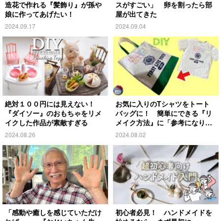
造花で作れる『髪飾り』が孫や
スがすごい」 卵を割ったら部
娘に作ってあげたい！
屋が出てきた
2024.09.17
2024.09.04
絶対１００円には見えない！
お気に入りのTシャツをトート
『ダイソー』のおもちゃをリメ
バッグに！ 簡単にできる『リ
イクした作品が素敵すぎる
メイク方法』に「参考になりま
す」
2024.08.26
2024.08.02
「感動や癒しを感じていただけ
初心者必見！ ハンドメイドを