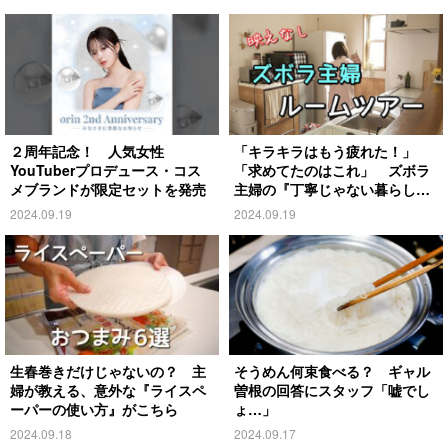
２周年記念！ 人気女性
「キラキラはもう疲れた！」
YouTuberプロデュース・コス
「求めてたのはこれ」 ズボラ
メブランドが限定セットを発売
主婦の『丁寧じゃない暮らし』
がこちら
2024.09.19
2024.09.19
生春巻きだけじゃないの？ 主
そうめん何束食べる？ ギャル
婦が教える、意外な『ライスペ
曽根の回答にスタッフ「嘘でし
ーパーの使い方』がこちら
ょ…」
2024.09.18
2024.09.17