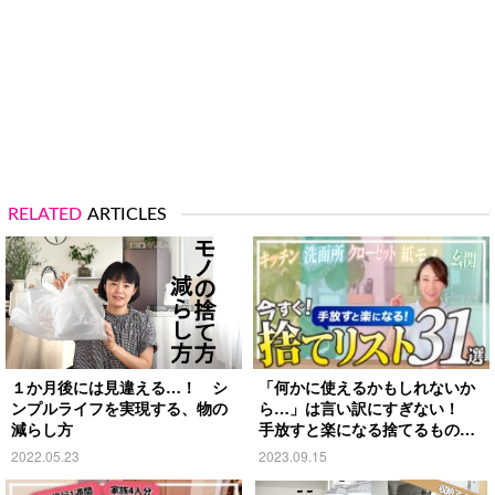
RELATED
ARTICLES
１か月後には見違える…！ シ
「何かに使えるかもしれないか
ンプルライフを実現する、物の
ら…」は言い訳にすぎない！
減らし方
手放すと楽になる捨てるものリ
スト
2022.05.23
2023.09.15