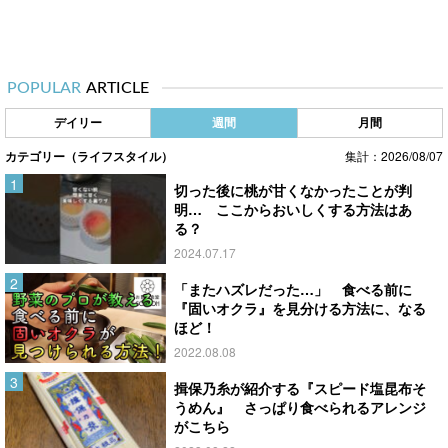
POPULAR
ARTICLE
デイリー
週間
月間
カテゴリー（ライフスタイル）
集計：2026/08/07
切った後に桃が甘くなかったことが判
明… ここからおいしくする方法はあ
る？
2024.07.17
「またハズレだった…」 食べる前に
『固いオクラ』を見分ける方法に、なる
ほど！
2022.08.08
揖保乃糸が紹介する『スピード塩昆布そ
うめん』 さっぱり食べられるアレンジ
がこちら