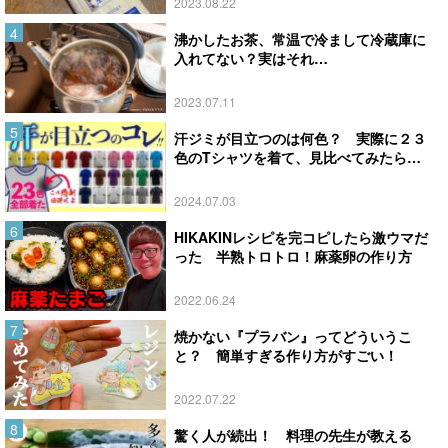
2023.08.22
沸かしたお茶、常温で冷まして冷蔵庫に
入れてない？実はそれ…
2023.07.11
汗ジミが目立つのは何色？ 実際に２３
色のTシャツを着て、見比べてみたら…
2024.07.03
HIKAKINレシピを完コピしたら激ウマだ
った 半熟トロトロ！麻薬卵の作り方
2022.06.24
焼かない『プラバン』ってどういうこ
と？ 簡単すぎる作り方がすごい！
2022.07.22
驚く人が続出！ 料理の先生が教える