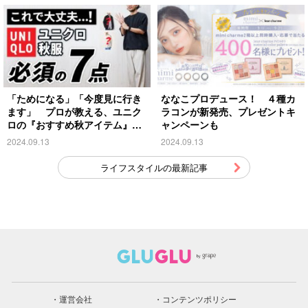
「ためになる」「今度見に行き
ななこプロデュース！ ４種カ
ます」 プロが教える、ユニク
ラコンが新発売、プレゼントキ
ロの『おすすめ秋アイテム』が
ャンペーンも
こちら
2024.09.13
2024.09.13
ライフスタイルの最新記事
運営会社
コンテンツポリシー