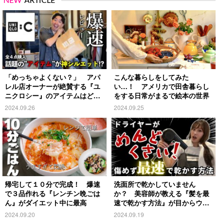
NEW
ARTICLE
「めっちゃよくない？」 アパ
こんな暮らしをしてみた
レル店オーナーが絶賛する『ユ
い…！ アメリカで田舎暮らし
ニクロシー』のアイテムはど
をする日常がまるで絵本の世界
れ？
2024.09.26
2024.09.25
帰宅して１０分で完成！ 爆速
洗面所で乾かしていません
で３品作れる『レンチン晩ごは
か？ 美容師が教える『髪を最
ん』がダイエット中に最高
速で乾かす方法』が目からウロ
コ
2024.09.20
2024.09.19