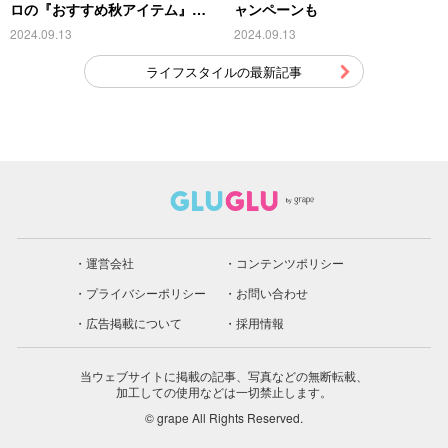
ロの『おすすめ秋アイテム』が
ャンペーンも
こちら
2024.09.13
2024.09.13
ライフスタイルの最新記事
運営会社
コンテンツポリシー
プライバシーポリシー
お問い合わせ
広告掲載について
採用情報
当ウェブサイトに掲載の記事、写真などの無断転載、
加工しての使用などは一切禁止します。
© grape All Rights Reserved.