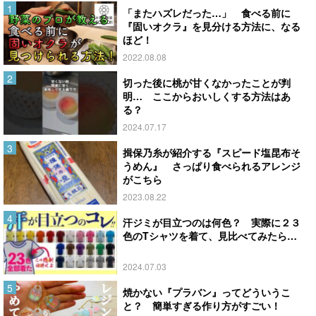
「またハズレだった…」 食べる前に
『固いオクラ』を見分ける方法に、なる
ほど！
2022.08.08
切った後に桃が甘くなかったことが判
明… ここからおいしくする方法はあ
る？
2024.07.17
揖保乃糸が紹介する『スピード塩昆布そ
うめん』 さっぱり食べられるアレンジ
がこちら
2023.08.22
汗ジミが目立つのは何色？ 実際に２３
色のTシャツを着て、見比べてみたら…
2024.07.03
焼かない『プラバン』ってどういうこ
と？ 簡単すぎる作り方がすごい！