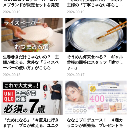
メブランドが限定セットを発売
主婦の『丁寧じゃない暮らし』
がこちら
2024.09.19
2024.09.19
生春巻きだけじゃないの？ 主
そうめん何束食べる？ ギャル
婦が教える、意外な『ライスペ
曽根の回答にスタッフ「嘘でし
ーパーの使い方』がこちら
ょ…」
2024.09.18
2024.09.17
「ためになる」「今度見に行き
ななこプロデュース！ ４種カ
ます」 プロが教える、ユニク
ラコンが新発売、プレゼントキ