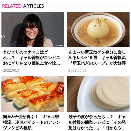
RELATED
ARTICLES
とびきりのツナマヨはど
あま～い新玉ねぎを存分に楽し
れ…？ ギャル曽根がコンビニ
めるレシピ５選 ギャル曽根流
おにぎりを２０個以上食べ比
『新玉ねぎのスープ』が大好評
べ！
2022.08.31
2023.05.03
簡単&子供が喜ぶ！ ギャル曽
餃子の皮が余ったら…？ ギャ
根流、冷凍パイシートのアレン
ル曽根の簡単レシピに「その発
ジレシピ８種類
想はなかった！」「目からウロ