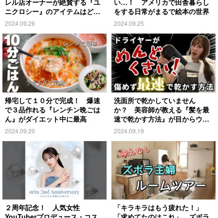
レル店オーナーが絶賛する『ユ
い…！ アメリカで田舎暮らし
ニクロシー』のアイテムはど
をする日常がまるで絵本の世界
れ？
2024.09.26
2024.09.25
帰宅して１０分で完成！ 爆速
洗面所で乾かしていません
で３品作れる『レンチン晩ごは
か？ 美容師が教える『髪を最
ん』がダイエット中に最高
速で乾かす方法』が目からウロ
コ
2024.09.20
2024.09.19
２周年記念！ 人気女性
「キラキラはもう疲れた！」
YouTuberプロデュース・コス
「求めてたのはこれ」 ズボラ