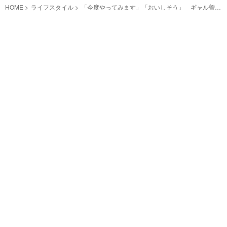
HOME
ライフスタイル
「今度やってみます」「おいしそう」 ギャル曽根
がカレーを作る時には『ある飲み物』を入れる？