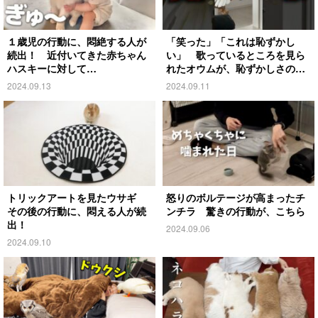
１歳児の行動に、悶絶する人が
「笑った」「これは恥ずかし
続出！ 近付いてきた赤ちゃん
い」 歌っているところを見ら
ハスキーに対して…
れたオウムが、恥ずかしさのあ
まり…
2024.09.13
2024.09.11
トリックアートを見たウサギ
怒りのボルテージが高まったチ
その後の行動に、悶える人が続
ンチラ 驚きの行動が、こちら
出！
2024.09.06
2024.09.10