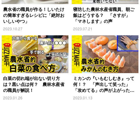
農水省の職員が作る！しいたけ
寝坊した農林水産省職員、朝ご
の簡単すぎるレシピに「絶対お
飯はどうする？ 「さすが」
いしいやつ」
「マネします」の声
2023.10.27
2023.07.21
白菜の切れ端が出ない切り方
ミカンの『いもむしむき』って
は？黒い点は何？ 農林水産省
何！？ 「声出して笑った」
の職員が解説！
「攻めてる」の声が上がった理
由とは
2023.01.26
2023.01.13