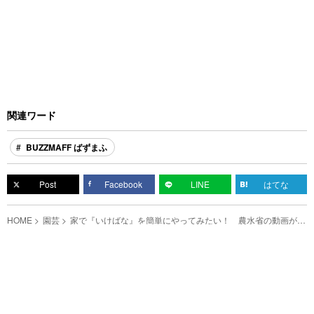
関連ワード
BUZZMAFF ばずまふ
Post
Facebook
LINE
はてな
HOME
園芸
家で『いけばな』を簡単にやってみたい！ 農水省の動画が、
めちゃ参考になる