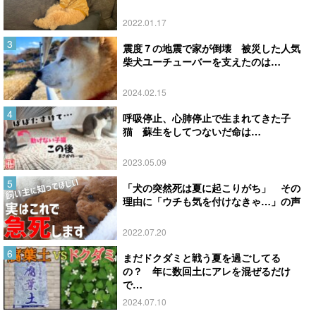
2022.01.17
震度７の地震で家が倒壊 被災した人気
柴犬ユーチューバーを支えたのは…
2024.02.15
呼吸停止、心肺停止で生まれてきた子
猫 蘇生をしてつないだ命は…
2023.05.09
「犬の突然死は夏に起こりがち」 その
理由に「ウチも気を付けなきゃ…」の声
2022.07.20
まだドクダミと戦う夏を過ごしてる
の？ 年に数回土にアレを混ぜるだけ
で…
2024.07.10