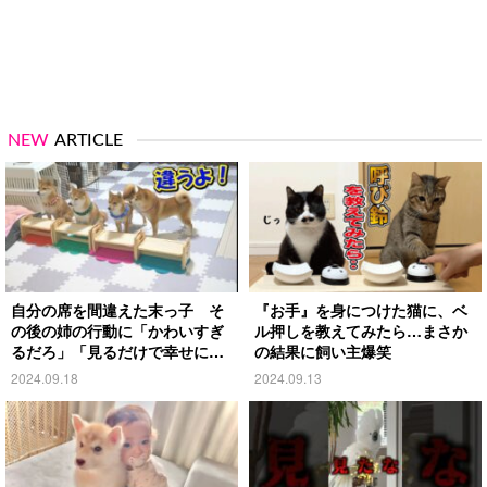
NEW
ARTICLE
自分の席を間違えた末っ子 そ
『お手』を身につけた猫に、ベ
の後の姉の行動に「かわいすぎ
ル押しを教えてみたら…まさか
るだろ」「見るだけで幸せにな
の結果に飼い主爆笑
る」
2024.09.18
2024.09.13