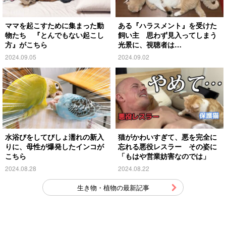
ママを起こすために集まった動
ある『ハラスメント』を受けた
物たち 『とんでもない起こし
飼い主 思わず見入ってしまう
方』がこちら
光景に、視聴者は…
2024.09.05
2024.09.02
水浴びをしてびしょ濡れの新入
猫がかわいすぎて、悪を完全に
りに、母性が爆発したインコが
忘れる悪役レスラー その姿に
こちら
「もはや営業妨害なのでは」
2024.08.28
2024.08.22
生き物・植物の最新記事