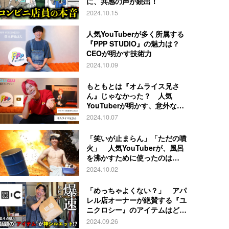
に、共感の声が続出！
2024.10.15
人気YouTuberが多く所属する
『PPP STUDIO』の魅力は？
CEOが明かす技術力
2024.10.09
もともとは『オムライス兄さ
ん』じゃなかった？ 人気
YouTuberが明かす、意外な過
去とは
2024.10.07
「笑いが止まらん」「ただの噴
火」 人気YouTuberが、風呂
を沸かすために使ったのは…
2024.10.02
「めっちゃよくない？」 アパ
レル店オーナーが絶賛する『ユ
ニクロシー』のアイテムはど
れ？
2024.09.26