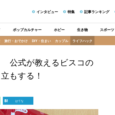
インタビュー
特集
記事ランキング
メ
ポップカルチャー
ホビー
生き物
スポーツ
康
旅行・おでかけ
DIY・住まい
カップル
ライフハック
」 公式が教えるビスコの
自立もする！
はてな