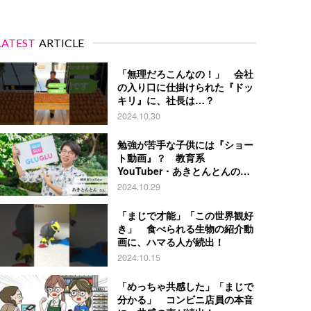
LATEST
ARTICLE
「無理だろこんなの！」 会社
の入り口に仕掛けられた『ドッ
キリ』に、社長は…？
2024.10.30
勉強が苦手な子供には『ショー
ト動画』？ 教育系
YouTuber・あきとんとんの戦
略とは
2024.10.29
「まじで才能」「この世界観好
き」 食べられる生物の紹介動
画に、ハマる人が続出！
2024.10.15
「めっちゃ共感した」「まじで
分かる」 コンビニ店員の本音