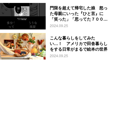
門限を超えて帰宅した娘 怒っ
た母親にいった『ひと言』に
「笑った」「思ってた７００倍
特殊」
2024.09.25
こんな暮らしをしてみた
い…！ アメリカで田舎暮らし
をする日常がまるで絵本の世界
2024.09.25