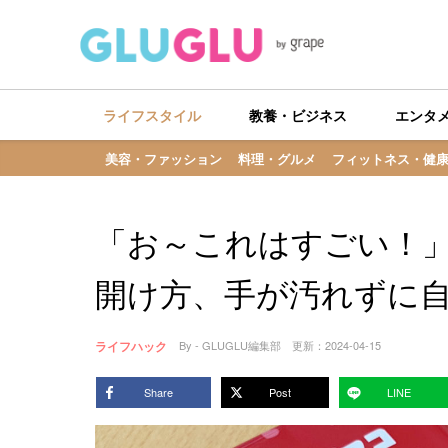
ライフスタイル
教養・ビジネス
エンタ
美容・ファッション
料理・グルメ
フィットネス・健
「お～これはすごい！
開け方、手が汚れずに
ライフハック
By - GLUGLU編集部
更新：
2024-04-15
Share
Post
LINE