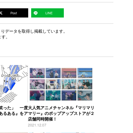
Post
LINE
PIよりデータを取得し掲載しています。
ます。
笑った」 一度
大人気アニメチャンネル『マリマリ
あるある』をア
マリー』のポップアップストアが２
店舗同時開催！
2021.12.07