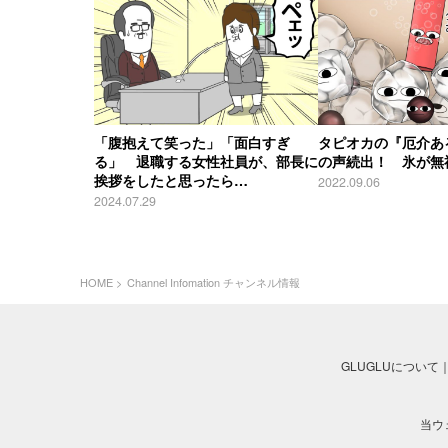
「腹抱えて笑った」「面白すぎ
タピオカの『厄介あ
る」 退職する女性社員が、部長に
の声続出！ 氷が無
挨拶をしたと思ったら…
2022.09.06
2024.07.29
HOME
Channel Infomation チャンネル情報
GLUGLUについて
当ウ