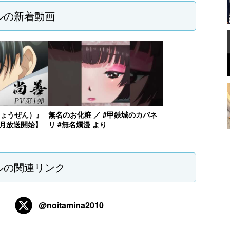
ルの新着動画
しょうぜん）』
無名のお化粧 ／ #甲鉄城のカバネ
4月放送開始】
リ #無名爛漫 より
ルの関連リンク
@noitamina2010