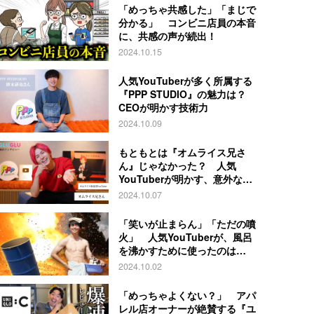
「めっちゃ共感した」「まじで
分かる」 コンビニ店員の本音
に、共感の声が続出！
2024.10.15
人気YouTuberが多く所属する
『PPP STUDIO』の魅力は？
CEOが明かす技術力
2024.10.09
もともとは『オムライス兄さ
ん』じゃなかった？ 人気
YouTuberが明かす、意外な過
去とは
2024.10.07
「笑いが止まらん」「ただの噴
火」 人気YouTuberが、風呂
を沸かすために使ったのは…
2024.10.02
「めっちゃよくない？」 アパ
レル店オーナーが絶賛する『ユ