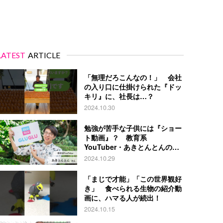
LATEST
ARTICLE
「無理だろこんなの！」 会社
の入り口に仕掛けられた『ドッ
キリ』に、社長は…？
2024.10.30
勉強が苦手な子供には『ショー
ト動画』？ 教育系
YouTuber・あきとんとんの戦
略とは
2024.10.29
「まじで才能」「この世界観好
き」 食べられる生物の紹介動
画に、ハマる人が続出！
2024.10.15