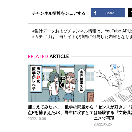
チャンネル情報をシェアする
Share
※集計データおよびチャンネル情報は、YouTube A
※カテゴリは、当サイトが独自に付与した内容となり
RELATED
ARTICLE
捕まえてみたい… 数学の問題から
「センスが好き」「
点Pを捕まえたJK、野生に戻すと？
は経験する『文房具
ニメで再現
2022.10.06
2022.05.25