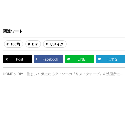
関連ワード
100均
DIY
リメイク
Post
Facebook
LINE
はてな
HOME
DIY・住まい
気になるダイソーの『リメイクテープ』を洗面所に貼
ってみた！ 実際どうかというと…