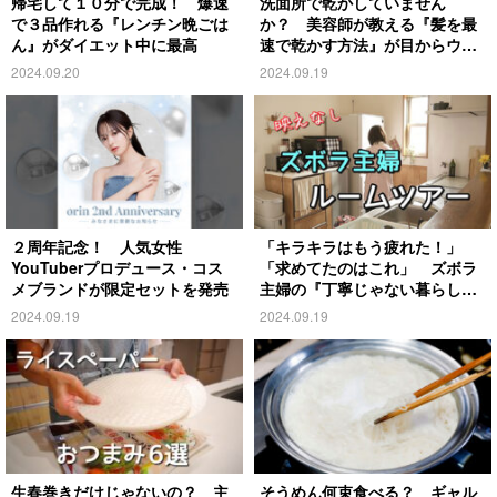
帰宅して１０分で完成！ 爆速
洗面所で乾かしていません
で３品作れる『レンチン晩ごは
か？ 美容師が教える『髪を最
ん』がダイエット中に最高
速で乾かす方法』が目からウロ
コ
2024.09.20
2024.09.19
２周年記念！ 人気女性
「キラキラはもう疲れた！」
YouTuberプロデュース・コス
「求めてたのはこれ」 ズボラ
メブランドが限定セットを発売
主婦の『丁寧じゃない暮らし』
がこちら
2024.09.19
2024.09.19
生春巻きだけじゃないの？ 主
そうめん何束食べる？ ギャル