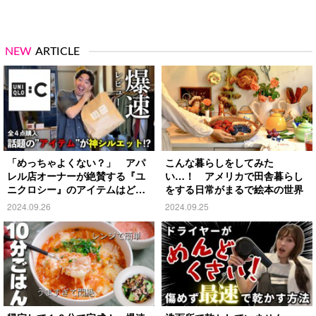
NEW
ARTICLE
「めっちゃよくない？」 アパ
こんな暮らしをしてみた
レル店オーナーが絶賛する『ユ
い…！ アメリカで田舎暮らし
ニクロシー』のアイテムはど
をする日常がまるで絵本の世界
れ？
2024.09.26
2024.09.25