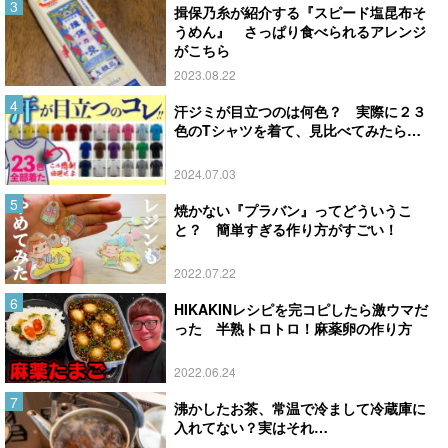
揖保乃糸が紹介する『スピード塩昆布そ
うめん』 さっぱり食べられるアレンジ
がこちら
2023.08.22
汗ジミが目立つのは何色？ 実際に２３
色のTシャツを着て、見比べてみたら…
2024.07.03
焼かない『プラバン』ってどういうこ
と？ 簡単すぎる作り方がすごい！
2022.07.22
HIKAKINレシピを完コピしたら激ウマだ
った 半熟トロトロ！麻薬卵の作り方
2022.06.24
沸かしたお茶、常温で冷まして冷蔵庫に
入れてない？実はそれ…