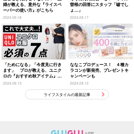
婦が教える、意外な『ライスペ
曽根の回答にスタッフ「嘘でし
ーパーの使い方』がこちら
ょ…」
2024.09.18
2024.09.17
「ためになる」「今度見に行き
ななこプロデュース！ ４種カ
ます」 プロが教える、ユニク
ラコンが新発売、プレゼントキ
ロの『おすすめ秋アイテム』が
ャンペーンも
こちら
2024.09.13
2024.09.13
ライフスタイルの最新記事