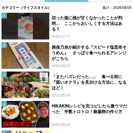
カテゴリー（ライフスタイル）
集計：2026/08/06
切った後に桃が甘くなかったことが判
明… ここからおいしくする方法はあ
る？
2024.07.17
揖保乃糸が紹介する『スピード塩昆布そ
うめん』 さっぱり食べられるアレンジ
がこちら
2023.08.22
「またハズレだった…」 食べる前に
『固いオクラ』を見分ける方法に、なる
ほど！
2022.08.08
HIKAKINレシピを完コピしたら激ウマだ
った 半熟トロトロ！麻薬卵の作り方
2022.06.24