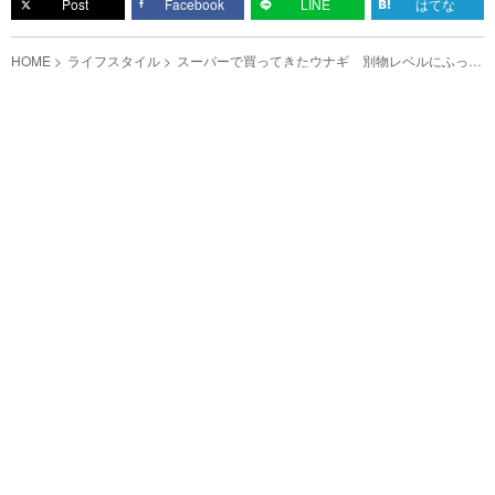
Post
Facebook
LINE
はてな
HOME
ライフスタイル
スーパーで買ってきたウナギ 別物レベルにふっく
ら柔らかくする方法とは？