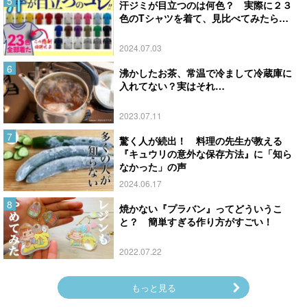
汗ジミが目立つのは何色？ 実際に２３
色のTシャツを着て、見比べてみたら…
2024.07.03
沸かしたお茶、常温で冷まして冷蔵庫に
入れてない？実はそれ…
2023.07.11
驚く人が続出！ 料理の先生が教える
『キュウリの意外な保存方法』に「知ら
なかった」の声
2024.06.17
焼かない『プラバン』ってどういうこ
と？ 簡単すぎる作り方がすごい！
2022.07.22
もっと見る