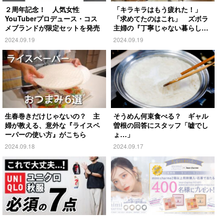
２周年記念！ 人気女性
「キラキラはもう疲れた！」
YouTuberプロデュース・コス
「求めてたのはこれ」 ズボラ
メブランドが限定セットを発売
主婦の『丁寧じゃない暮らし』
がこちら
2024.09.19
2024.09.19
生春巻きだけじゃないの？ 主
そうめん何束食べる？ ギャル
婦が教える、意外な『ライスペ
曽根の回答にスタッフ「嘘でし
ーパーの使い方』がこちら
ょ…」
2024.09.18
2024.09.17