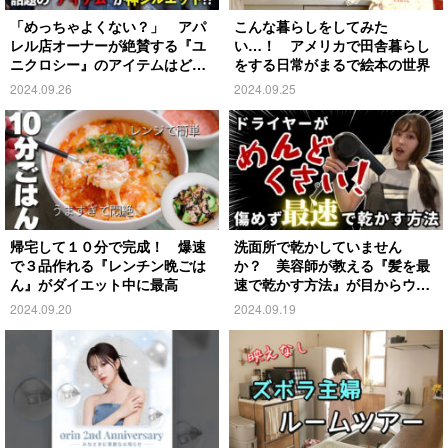
「めっちゃよくない？」 アパ
こんな暮らしをしてみた
レル店オーナーが絶賛する『ユ
い…！ アメリカで田舎暮らし
ニクロシー』のアイテムはど
をする日常がまるで絵本の世界
れ？
2024.09.26
2024.09.25
帰宅して１０分で完成！ 爆速
洗面所で乾かしていません
で３品作れる『レンチン晩ごは
か？ 美容師が教える『髪を最
ん』がダイエット中に最高
速で乾かす方法』が目からウロ
コ
2024.09.20
2024.09.19