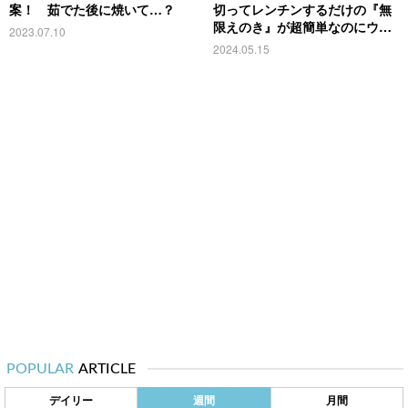
案！ 茹でた後に焼いて…？
切ってレンチンするだけの『無
限えのき』が超簡単なのにウマ
2023.07.10
い
2024.05.15
POPULAR
ARTICLE
デイリー
週間
月間