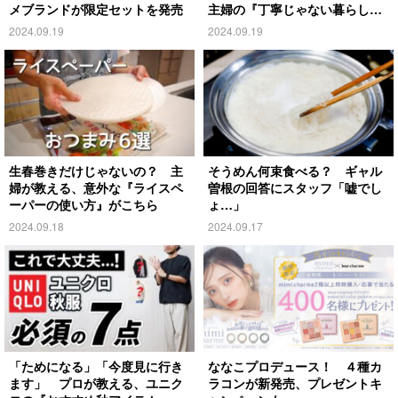
メブランドが限定セットを発売
主婦の『丁寧じゃない暮らし』
がこちら
2024.09.19
2024.09.19
生春巻きだけじゃないの？ 主
そうめん何束食べる？ ギャル
婦が教える、意外な『ライスペ
曽根の回答にスタッフ「嘘でし
ーパーの使い方』がこちら
ょ…」
2024.09.18
2024.09.17
「ためになる」「今度見に行き
ななこプロデュース！ ４種カ
ます」 プロが教える、ユニク
ラコンが新発売、プレゼントキ