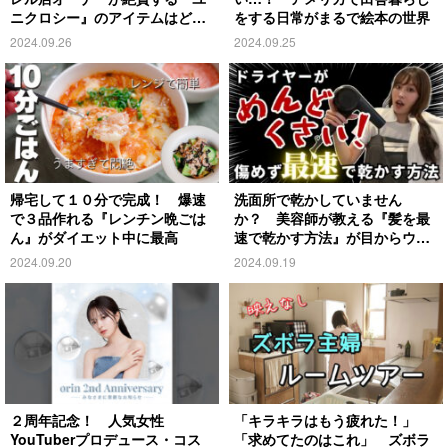
ニクロシー』のアイテムはど
をする日常がまるで絵本の世界
れ？
2024.09.26
2024.09.25
帰宅して１０分で完成！ 爆速
洗面所で乾かしていません
で３品作れる『レンチン晩ごは
か？ 美容師が教える『髪を最
ん』がダイエット中に最高
速で乾かす方法』が目からウロ
コ
2024.09.20
2024.09.19
２周年記念！ 人気女性
「キラキラはもう疲れた！」
YouTuberプロデュース・コス
「求めてたのはこれ」 ズボラ