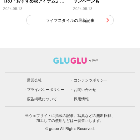
ロの『おすすめ秋アイテム』が
ャンペーンも
こちら
2024.09.13
2024.09.13
ライフスタイルの最新記事
運営会社
コンテンツポリシー
プライバシーポリシー
お問い合わせ
広告掲載について
採用情報
当ウェブサイトに掲載の記事、写真などの無断転載、
加工しての使用などは一切禁止します。
© grape All Rights Reserved.