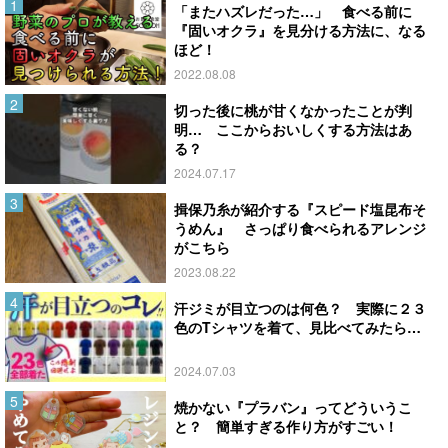
「またハズレだった…」 食べる前に
『固いオクラ』を見分ける方法に、なる
ほど！
2022.08.08
切った後に桃が甘くなかったことが判
明… ここからおいしくする方法はあ
る？
2024.07.17
揖保乃糸が紹介する『スピード塩昆布そ
うめん』 さっぱり食べられるアレンジ
がこちら
2023.08.22
汗ジミが目立つのは何色？ 実際に２３
色のTシャツを着て、見比べてみたら…
2024.07.03
焼かない『プラバン』ってどういうこ
と？ 簡単すぎる作り方がすごい！