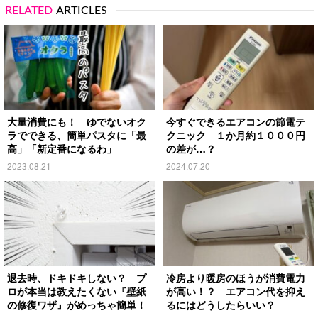
RELATED
ARTICLES
大量消費にも！ ゆでないオク
今すぐできるエアコンの節電テ
ラでできる、簡単パスタに「最
クニック １か月約１０００円
高」「新定番になるわ」
の差が…？
2023.08.21
2024.07.20
退去時、ドキドキしない？ プ
冷房より暖房のほうが消費電力
ロが本当は教えたくない『壁紙
が高い！？ エアコン代を抑え
の修復ワザ』がめっちゃ簡単！
るにはどうしたらいい？