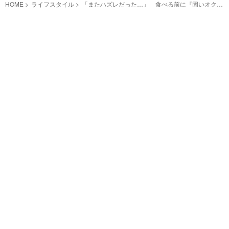
HOME
ライフスタイル
「またハズレだった…」 食べる前に『固いオク
ラ』を見分ける方法に、なるほど！