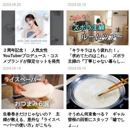
コ
2024.09.20
2024.09.19
２周年記念！ 人気女性
「キラキラはもう疲れた！」
YouTuberプロデュース・コス
「求めてたのはこれ」 ズボラ
メブランドが限定セットを発売
主婦の『丁寧じゃない暮らし』
がこちら
2024.09.19
2024.09.19
生春巻きだけじゃないの？ 主
そうめん何束食べる？ ギャル
婦が教える、意外な『ライスペ
曽根の回答にスタッフ「嘘でし
ーパーの使い方』がこちら
ょ…」