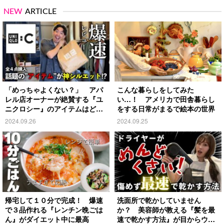
NEW
ARTICLE
「めっちゃよくない？」 アパ
こんな暮らしをしてみた
レル店オーナーが絶賛する『ユ
い…！ アメリカで田舎暮らし
ニクロシー』のアイテムはど
をする日常がまるで絵本の世界
れ？
2024.09.26
2024.09.25
帰宅して１０分で完成！ 爆速
洗面所で乾かしていません
で３品作れる『レンチン晩ごは
か？ 美容師が教える『髪を最
ん』がダイエット中に最高
速で乾かす方法』が目からウロ