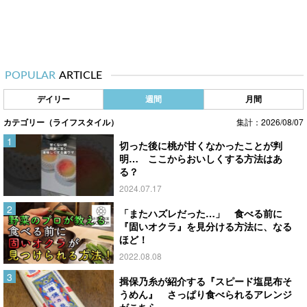
POPULAR
ARTICLE
デイリー
週間
月間
カテゴリー（ライフスタイル）
集計：2026/08/07
切った後に桃が甘くなかったことが判
明… ここからおいしくする方法はあ
る？
2024.07.17
「またハズレだった…」 食べる前に
『固いオクラ』を見分ける方法に、なる
ほど！
2022.08.08
揖保乃糸が紹介する『スピード塩昆布そ
うめん』 さっぱり食べられるアレンジ
がこちら