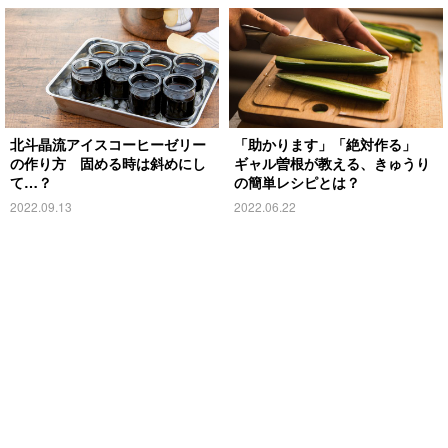
北斗晶流アイスコーヒーゼリー
「助かります」「絶対作る」
の作り方 固める時は斜めにし
ギャル曽根が教える、きゅうり
て…？
の簡単レシピとは？
2022.09.13
2022.06.22