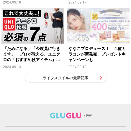
2024.09.18
2024.09.17
「ためになる」「今度見に行き
ななこプロデュース！ ４種カ
ます」 プロが教える、ユニク
ラコンが新発売、プレゼントキ
ロの『おすすめ秋アイテム』が
ャンペーンも
こちら
2024.09.13
2024.09.13
ライフスタイルの最新記事