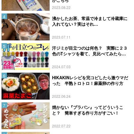
2023.08.22
沸かしたお茶、常温で冷まして冷蔵庫に
入れてない？実はそれ…
2023.07.11
汗ジミが目立つのは何色？ 実際に２３
色のTシャツを着て、見比べてみたら…
2024.07.03
HIKAKINレシピを完コピしたら激ウマだ
った 半熟トロトロ！麻薬卵の作り方
2022.06.24
焼かない『プラバン』ってどういうこ
と？ 簡単すぎる作り方がすごい！
2022.07.22