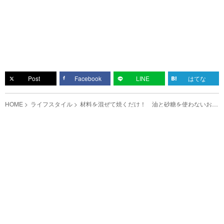
Post
Facebook
LINE
はてな
HOME
ライフスタイル
材料を混ぜて焼くだけ！ 油と砂糖を使わないおか
らケーキがこちら